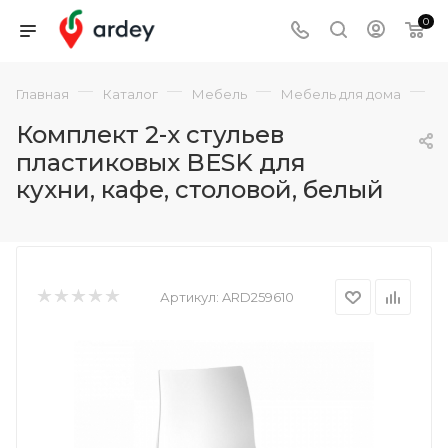
0
—
—
—
—
Главная
Каталог
Мебель
Мебель для дома
К
Комплект 2-х стульев
пластиковых BESK для
кухни, кафе, столовой, белый
Артикул:
ARD259610