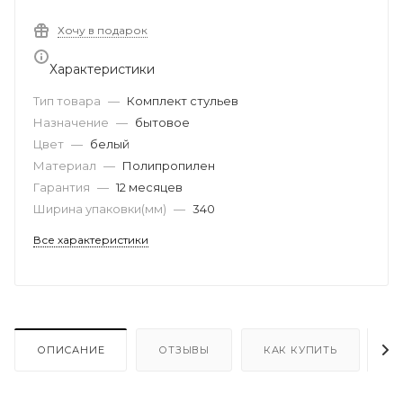
Хочу в подарок
Характеристики
Тип товара
—
Комплект стульев
Назначение
—
бытовое
Цвет
—
белый
Материал
—
Полипропилен
Гарантия
—
12 месяцев
Ширина упаковки(мм)
—
340
Все характеристики
ОПИСАНИЕ
ОТЗЫВЫ
КАК КУПИТЬ
О