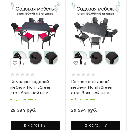
Комплект садовой
Комплект садовой
мебели HomlyGreen,
мебели HomlyGreen,
стол большой на 6
стол большой на 6
персон 153х79х70, 6
персон 153х79х70, 6
Достаточно
Достаточно
стульев, цвет венге, с
стульев, цвет венге, с
бордовыми подушками
коричневыми
29 534
руб.
29 534
руб.
ARD260447
подушками ARD260443
В КОРЗИНУ
В КОРЗИНУ