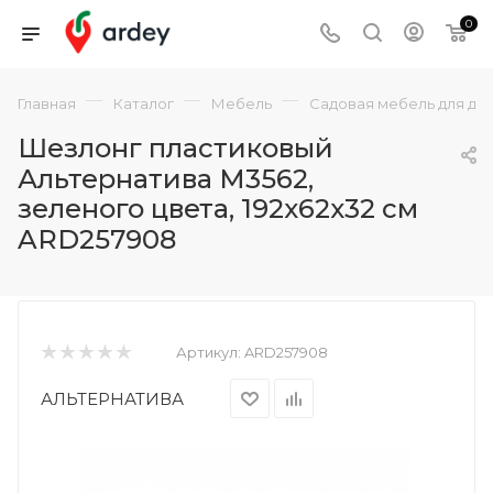
0
—
—
—
Главная
Каталог
Мебель
Садовая мебель для да
Шезлонг пластиковый
Альтернатива М3562,
зеленого цвета, 192х62х32 см
ARD257908
Артикул:
ARD257908
АЛЬТЕРНАТИВА