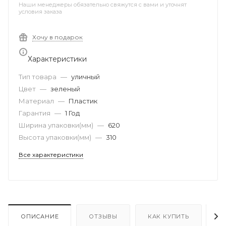
Наши менеджеры обязательно свяжутся с вами и уточнят
условия заказа
Хочу в подарок
Характеристики
Тип товара
—
уличный
Цвет
—
зеленый
Материал
—
Пластик
Гарантия
—
1 Год
Ширина упаковки(мм)
—
620
Высота упаковки(мм)
—
310
Все характеристики
ОПИСАНИЕ
ОТЗЫВЫ
КАК КУПИТЬ
О