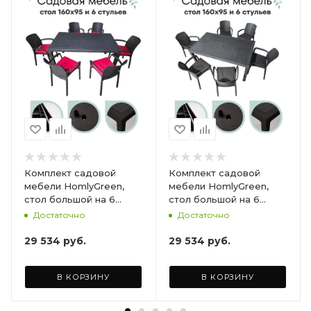
Комплект садовой
Комплект садовой
мебели HomlyGreen,
мебели HomlyGreen,
стол большой на 6
стол большой на 6
персон 153х79х70, 6
персон 153х79х70, 6
Достаточно
Достаточно
стульев, цвет венге, с
стульев, цвет венге, с
бордовыми подушками
коричневыми
29 534
руб.
29 534
руб.
ARD260447
подушками ARD260443
В КОРЗИНУ
В КОРЗИНУ