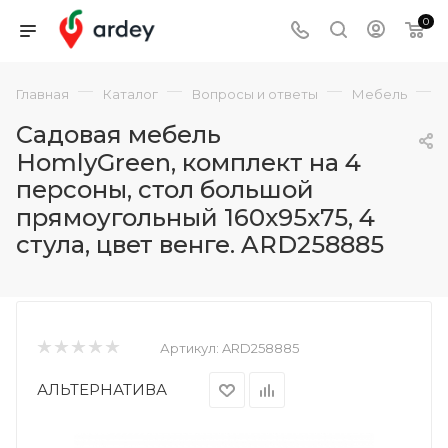
0
—
—
—
—
Главная
Каталог
Вопросы и ответы
Мебель
Садовая мебель
HomlyGreen, комплект на 4
персоны, стол большой
прямоугольный 160х95х75, 4
стула, цвет венге. ARD258885
Артикул:
ARD258885
АЛЬТЕРНАТИВА