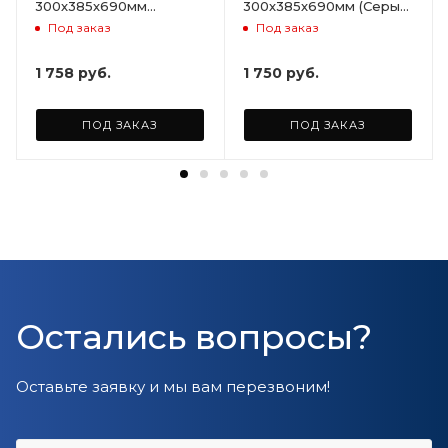
300х385х690мм
300х385х690мм (Серый)
(Светло-бежевый)
ARD258086
Под заказ
Под заказ
ARD255946
1 758
руб.
1 750
руб.
ПОД ЗАКАЗ
ПОД ЗАКАЗ
Остались вопросы?
Оставьте заявку и мы вам перезвоним!