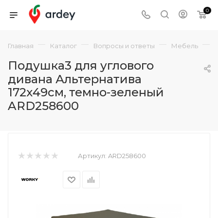
0
—
—
—
—
Главная
Каталог
Вопросы и ответы
Мебель
Подушка3 для углового
дивана Альтернатива
172х49см, темно-зеленый
ARD258600
Артикул:
ARD258600