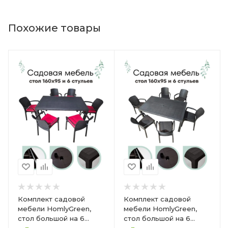
Похожие товары
Комплект садовой
Комплект садовой
мебели HomlyGreen,
мебели HomlyGreen,
стол большой на 6
стол большой на 6
персон 153х79х70, 6
персон 153х79х70, 6