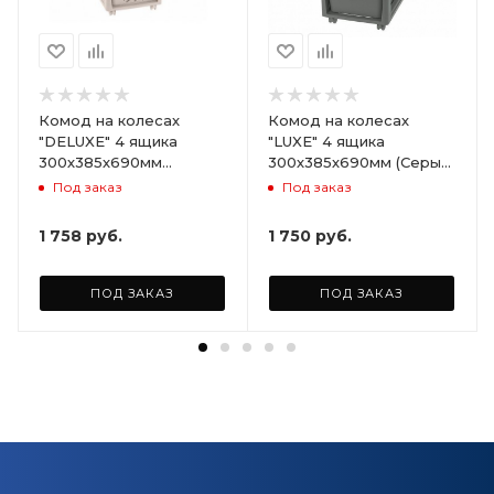
Комод на колесах
Комод на колесах
"DELUXE" 4 ящика
"LUXE" 4 ящика
300х385х690мм
300х385х690мм (Серый)
(Светло-бежевый)
ARD258086
Под заказ
Под заказ
ARD255946
1 758
руб.
1 750
руб.
ПОД ЗАКАЗ
ПОД ЗАКАЗ