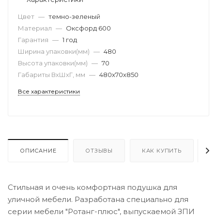
Цвет
—
темно-зеленый
Материал
—
Оксфорд 600
Гарантия
—
1 год
Ширина упаковки(мм)
—
480
Высота упаковки(мм)
—
70
Габариты ВхШхГ, мм
—
480х70х850
Все характеристики
ОПИСАНИЕ
ОТЗЫВЫ
КАК КУПИТЬ
О
Стильная и очень комфортная подушка для
уличной мебели. Разработана специально для
серии мебели "Ротанг-плюс", выпускаемой ЗПИ