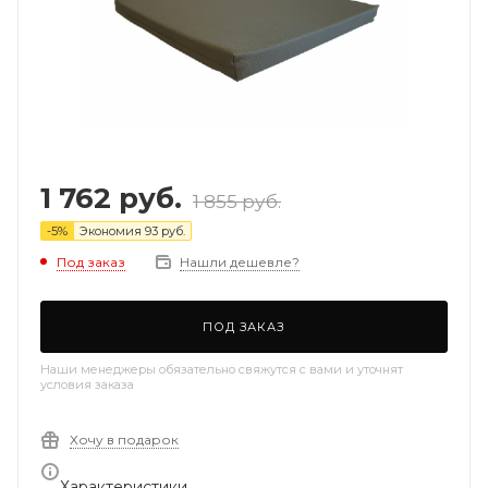
1 762
руб.
1 855
руб.
-
5
%
Экономия
93
руб.
Под заказ
Нашли дешевле?
ПОД ЗАКАЗ
Наши менеджеры обязательно свяжутся с вами и уточнят
условия заказа
Хочу в подарок
Характеристики