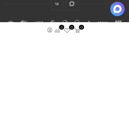
0
0
0
ПОДПИСАТЬСЯ НА РАССЫЛКУ
МЫ НА ЯМАРКЕТЕ
ПОЛИТИКА КОНФИДЕНЦИАЛЬНОСТИ
ПУБЛИЧНАЯ ОФЕРТА
КАРТА САЙТА
ООО “ГУДХОУМ”
ИНН: 5047245580
ОГРН: 1205000103802
2026 © Ardey: интернет-магазин строительных
лестниц, тележек и других стройматериалов.