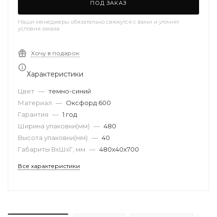
ПОД ЗАКАЗ
Наши менеджеры обязательно свяжутся с вами и уточнят
условия заказа
Хочу в подарок
Характеристики
Цвет
—
темно-синий
Материал
—
Оксфорд 600
Гарантия
—
1 год
Ширина упаковки(мм)
—
480
Высота упаковки(мм)
—
40
Габариты ВхШхГ, мм
—
480х40х700
Все характеристики