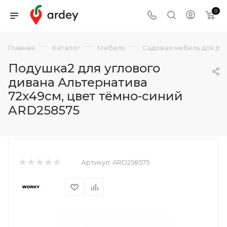
0
—
—
—
Главная
Каталог
Мебель
Садовая мебель для да
Подушка2 для углового
дивана Альтернатива
72х49см, цвет тёмно-синий
ARD258575
Артикул:
ARD258575