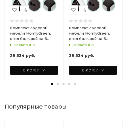
Комплект садовой
Комплект садовой
мебели HomlyGreen,
мебели HomlyGreen,
стол большой на 6
стол большой на 6
персон 153х79х70, 6
персон 153х79х70, 6
Достаточно
Достаточно
стульев, цвет венге, с
стульев, цвет венге, с
бордовыми подушками
коричневыми
29 534
руб.
29 534
руб.
ARD260447
подушками ARD260443
В КОРЗИНУ
В КОРЗИНУ
Популярные товары