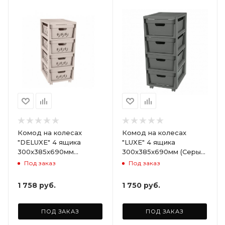
Комод на колесах
Комод на колесах
"DELUXE" 4 ящика
"LUXE" 4 ящика
300х385х690мм
300х385х690мм (Серый)
(Светло-бежевый)
ARD258086
Под заказ
Под заказ
ARD255946
1 758
руб.
1 750
руб.
ПОД ЗАКАЗ
ПОД ЗАКАЗ