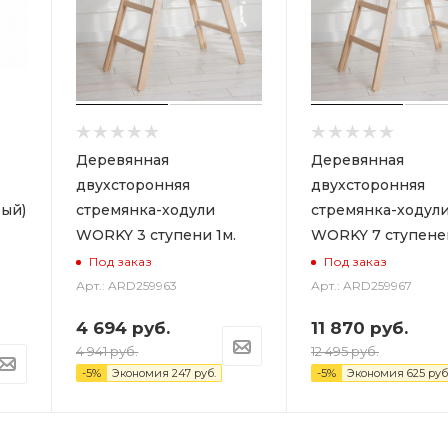
Деревянная
Деревянная
двухсторонняя
двухсторонняя
ый)
стремянка-ходули
стремянка-ходул
WORKY 3 ступени 1м.
WORKY 7 ступеней
Под заказ
Под заказ
Арт.: ARD259963
Арт.: ARD259967
4 694
руб.
11 870
руб.
4 941
руб.
12 495
руб.
-
5
%
Экономия
247
руб.
-
5
%
Экономия
625
руб