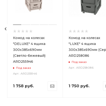
р
Комод на колесах
Комод на колесах
"DELUXE" 4 ящика
"LUXE" 4 ящика
300х385х690мм
300х385х690мм (Сер
(Светло-бежевый)
ARD258086
ARD255946
Под заказ
Арт.: ARD258086
Под заказ
Арт.: ARD255946
1 758
руб.
1 750
руб.