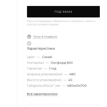
ПОД ЗАКАЗ
Наши менеджеры обязательно свяжутся с вами и
уточнят условия заказа
Хочу в подарок
Характеристики
Цвет
—
Синий
Материал
—
Оксфорд 600
Гарантия
—
1 год
Ширина упаковки(мм)
—
480
Высота упаковки(мм)
—
40
Габариты ВхШхГ, мм
—
480х40х700
Все характеристики