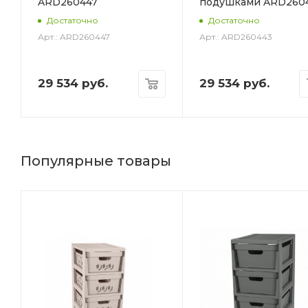
ARD260447
подушками ARD260
6
Достаточно
Достаточно
Арт.: ARD260447
Арт.: ARD260443
29 534
руб.
29 534
руб.
Популярные товары