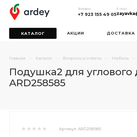
Телефон
E-mail
zayavka
+7 923 155 49 05
АКЦИИ
ДОСТАВКА
КАТАЛОГ
—
—
—
—
Главная
Каталог
Вопросы и ответы
Мебель
Подушка2 для углового 
ARD258585
Артикул:
ARD258585