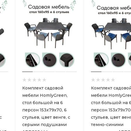
Комплект садовой
Комплект садово
мебели HomlyGreen,
мебели HomlyGre
стол большой на 6
стол большой на 
персон 153х79х70, 6
персон 153х79х70,
с
стульев, цвет венге, с
стульев, цвет венг
серыми подушками
темно-синими