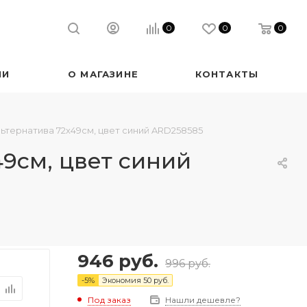
0
0
0
ИИ
О МАГАЗИНЕ
КОНТАКТЫ
ьтернатива 72х49см, цвет синий ARD258585
9см, цвет синий
946
руб.
996
руб.
-
5
%
Экономия
50
руб.
Под заказ
Нашли дешевле?