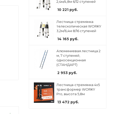
2,4м/4,8м 6/12 ступеней
10 221
руб.
Лестница-стремянка
телескопическая WORKY
3,2м/6,4м 8/16 ступеней
14 165
руб.
Алюминиевая лестница 2
м, 7 ступеней,
односекционная
(СТАНДАРТ)
2 953
руб.
Лестница-стремянка 4x5
трансформер WORKY
Pro, высота 5,8м
13 472
руб.