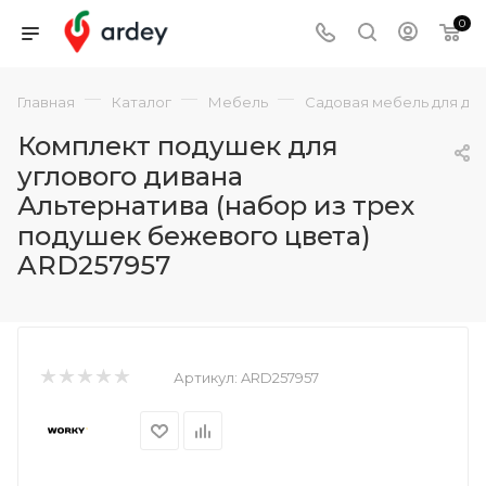
0
—
—
—
Главная
Каталог
Мебель
Садовая мебель для да
Комплект подушек для
углового дивана
Альтернатива (набор из трех
подушек бежевого цвета)
ARD257957
Артикул:
ARD257957