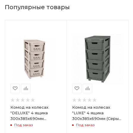
Популярные товары
Комод на колесах
Комод на колесах
"DELUXE" 4 ящика
"LUXE" 4 ящика
300х385х690мм
300х385х690мм (Серый)
(Светло-бежевый)
ARD258086
Под заказ
Под заказ
ARD255946