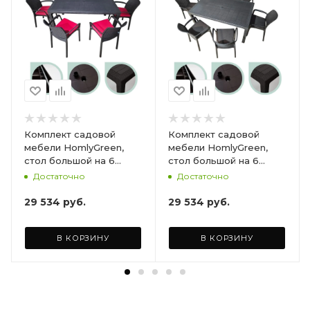
Комплект садовой
Комплект садовой
мебели HomlyGreen,
мебели HomlyGreen,
стол большой на 6
стол большой на 6
персон 153х79х70, 6
персон 153х79х70, 6
Достаточно
Достаточно
стульев, цвет венге, с
стульев, цвет венге, с
бордовыми подушками
коричневыми
29 534
руб.
29 534
руб.
ARD260447
подушками ARD260443
В КОРЗИНУ
В КОРЗИНУ