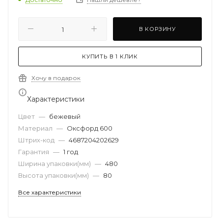
В КОРЗИНУ
КУПИТЬ В 1 КЛИК
Хочу в подарок
Характеристики
Цвет
—
бежевый
Материал
—
Оксфорд 600
Штрих-код
—
4687204202629
Гарантия
—
1 год
Ширина упаковки(мм)
—
480
Высота упаковки(мм)
—
80
Все характеристики