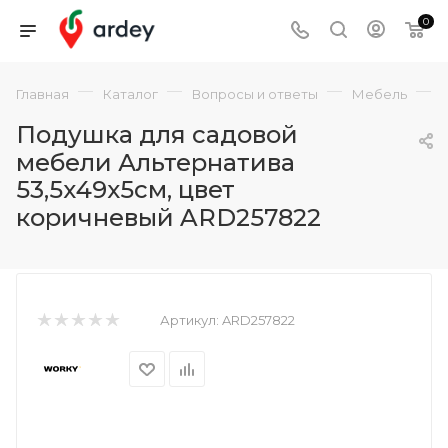
0
—
—
—
—
Главная
Каталог
Вопросы и ответы
Мебель
Подушка для садовой
мебели Альтернатива
53,5х49х5см, цвет
коричневый ARD257822
Артикул:
ARD257822