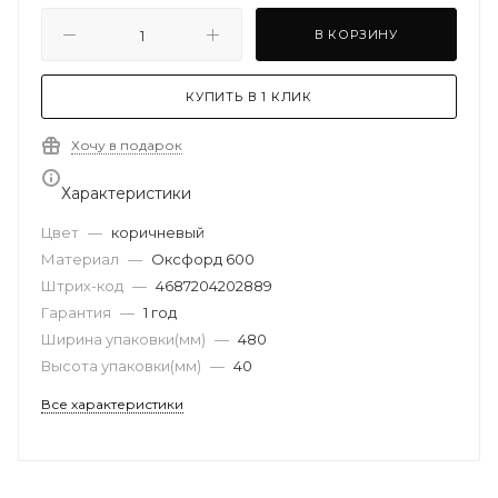
В КОРЗИНУ
КУПИТЬ В 1 КЛИК
Хочу в подарок
Характеристики
Цвет
—
коричневый
Материал
—
Оксфорд 600
Штрих-код
—
4687204202889
Гарантия
—
1 год
Ширина упаковки(мм)
—
480
Высота упаковки(мм)
—
40
Все характеристики