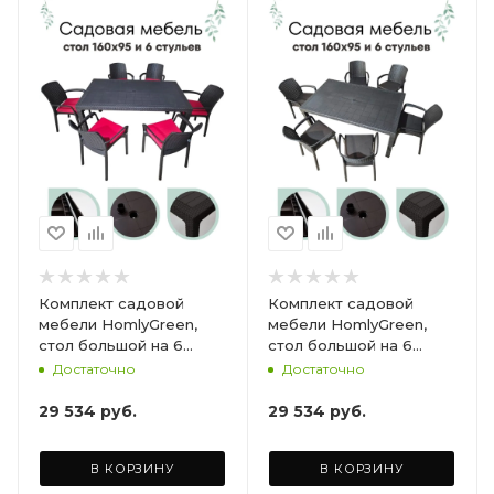
Комплект садовой
Комплект садовой
мебели HomlyGreen,
мебели HomlyGreen,
стол большой на 6
стол большой на 6
персон 153х79х70, 6
персон 153х79х70, 6
Достаточно
Достаточно
стульев, цвет венге, с
стульев, цвет венге, с
бордовыми подушками
коричневыми
29 534
руб.
29 534
руб.
ARD260447
подушками ARD260443
В КОРЗИНУ
В КОРЗИНУ