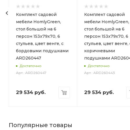
Комплект садовой
Комплект садовой
мебели HomlyGreen,
мебели HomlyGreen,
стол большой на 6
стол большой на 6
персон 153х79х70, 6
персон 153х79х70, 6
стульев, цвет венге, с
стульев, цвет венге, 
бордовыми подушками
коричневыми
ARD260447
подушками ARD260
6
Достаточно
Достаточно
Арт.: ARD260447
Арт.: ARD260443
29 534
руб.
29 534
руб.
Популярные товары