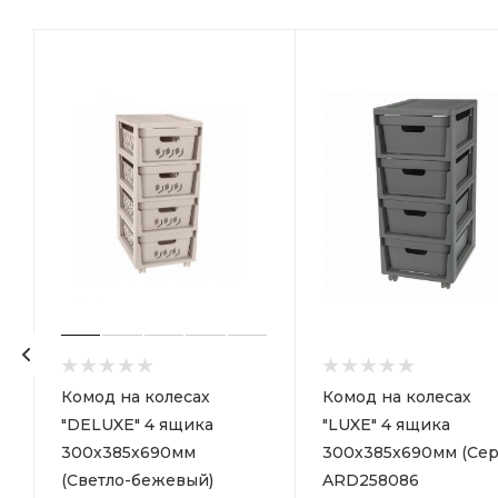
р
Комод на колесах
Комод на колесах
"DELUXE" 4 ящика
"LUXE" 4 ящика
300х385х690мм
300х385х690мм (Сер
(Светло-бежевый)
ARD258086