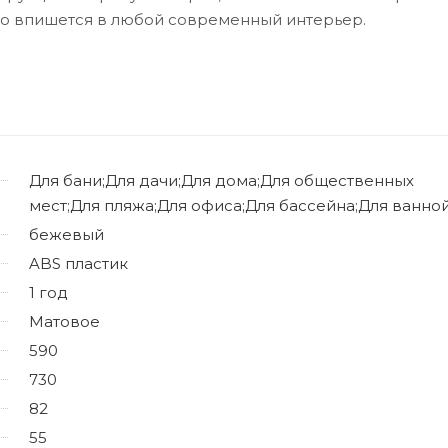
но впишется в любой современный интерьер.
Для бани;Для дачи;Для дома;Для общественных
мест;Для пляжа;Для офиса;Для бассейна;Для ванно
бежевый
ABS пластик
1 год
Матовое
590
730
82
55