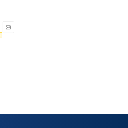
Под заказ
Под заказ
Арт.: ARD259968
Арт.: ARD259966
10 927
руб.
9 926
руб.
11 502
руб.
10 448
руб.
.
-
5
%
Экономия
575
руб.
-
5
%
Экономия
522