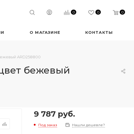
0
0
0
ИИ
О МАГАЗИНЕ
КОНТАКТЫ
т бежевый ARD258800
 цвет бежевый
9 787
руб.
Под заказ
Нашли дешевле?