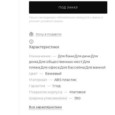
ПОД ЗАКАЗ
Наши менеджеры обязательно свяжутся с вами и
уточнят условия заказа
Хочу в подарок
Характеристики
Назначение
—
Для бани;Для дачи;Для
дома;Для общественных мест;Для
пляжа;Для офиса;Для бассейна;Для ванной
Цвет
—
бежевый
Материал
—
ABS пластик
Гарантия
—
1 год
Покрытие корпуса
—
Матовое
Ширина упаковки(мм)
—
590
Все характеристики