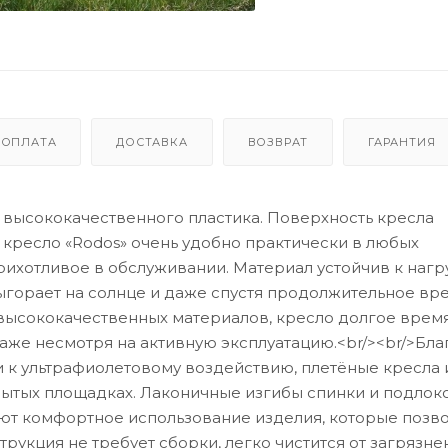
ОПЛАТА
ДОСТАВКА
ВОЗВРАТ
ГАРАНТИЯ
- высококачественного пластика. Поверхность кресла
 кресло «Rodos» очень удобно практически в любых
рихотливое в обслуживании. Материал устойчив к нагр
ыгорает на солнце и даже спустя продолжительное вр
 высококачественных материалов, кресло долгое врем
аже несмотря на активную эксплуатацию.<br/><br/>Бл
и к ультрафиолетовому воздействию, плетёные кресла 
крытых площадках. Лаконичные изгибы спинки и подлок
ют комфортное использование изделия, которые позво
рукция не требует сборки, легко чистится от загрязнен