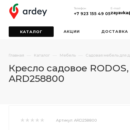
Телефон
E-mail
zayavka
+7 923 155 49 05
АКЦИИ
ДОСТАВКА
КАТАЛОГ
—
—
—
Главная
Каталог
Мебель
Садовая мебель для 
Кресло садовое RODOS, 
ARD258800
Артикул:
ARD258800