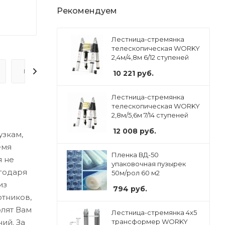
Рекомендуем
Лестница-стремянка
телескопическая WORKY
2,4м/4,8м 6/12 ступеней
ВОПРОС-ОТВЕТ
10 221
руб.
Лестница-стремянка
телескопическая WORKY
2,8м/5,6м 7/14 ступеней
12 008
руб.
узкам,
емя
Пленка ВД-50
я не
упаковочная пузырек
агодаря
50м/рол 60 м2
из
794
руб.
отников,
лят Вам
Лестница-стремянка 4х5
ий. За
трансформер WORKY