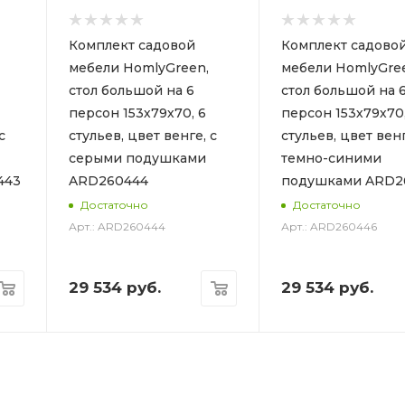
Комплект садовой
Комплект садово
мебели HomlyGreen,
мебели HomlyGre
стол большой на 6
стол большой на 
персон 153х79х70, 6
персон 153х79х70,
с
стульев, цвет венге, с
стульев, цвет венг
серыми подушками
темно-синими
443
ARD260444
подушками ARD2
Достаточно
Достаточно
Арт.: ARD260444
Арт.: ARD260446
29 534
руб.
29 534
руб.