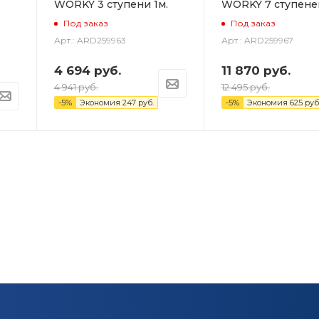
WORKY 3 ступени 1м.
WORKY 7 ступеней
Под заказ
Под заказ
Арт.: ARD259963
Арт.: ARD259967
4 694
руб.
11 870
руб.
4 941
руб.
12 495
руб.
-
5
%
Экономия
247
руб.
-
5
%
Экономия
625
руб