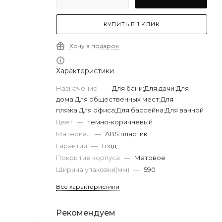
КУПИТЬ В 1 КЛИК
Хочу в подарок
Характеристики
Назначение
—
Для бани;Для дачи;Для
дома;Для общественных мест;Для
пляжа;Для офиса;Для бассейна;Для ванной
Цвет
—
темно-коричневый
Материал
—
ABS пластик
Гарантия
—
1 год
Покрытие корпуса
—
Матовое
Ширина упаковки(мм)
—
590
Все характеристики
Рекомендуем