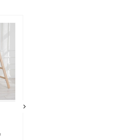
Деревянная
Деревянная
двухсторонняя
двухсторонняя
и
стремянка-ходули
стремянка-ход