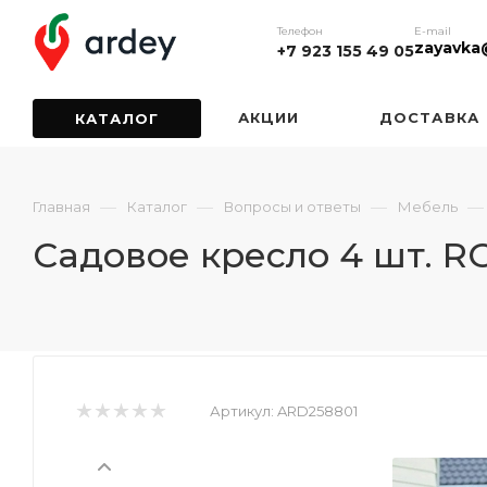
Телефон
E-mail
zayavka
+7 923 155 49 05
АКЦИИ
ДОСТАВКА
КАТАЛОГ
—
—
—
—
Главная
Каталог
Вопросы и ответы
Мебель
Садовое кресло 4 шт. R
Артикул:
ARD258801