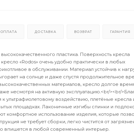
ОПЛАТА
ДОСТАВКА
ВОЗВРАТ
ГАРАНТИЯ
- высококачественного пластика. Поверхность кресла
 кресло «Rodos» очень удобно практически в любых
рихотливое в обслуживании. Материал устойчив к нагр
ыгорает на солнце и даже спустя продолжительное вр
 высококачественных материалов, кресло долгое врем
аже несмотря на активную эксплуатацию.<br/><br/>Бл
и к ультрафиолетовому воздействию, плетёные кресла 
крытых площадках. Лаконичные изгибы спинки и подлок
ют комфортное использование изделия, которые позво
рукция не требует сборки, легко чистится от загрязнен
но впишется в любой современный интерьер.