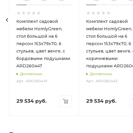
Комплект садовой
Комплект садовой
мебели HomlyGreen,
мебели HomlyGreen,
стол большой на 6
стол большой на 6
персон 153х79х70, 6
персон 153х79х70, 6
стульев, цвет венге, с
стульев, цвет венге, 
бордовыми подушками
коричневыми
ARD260447
подушками ARD260
6
Достаточно
Достаточно
Арт.: ARD260447
Арт.: ARD260443
29 534
руб.
29 534
руб.