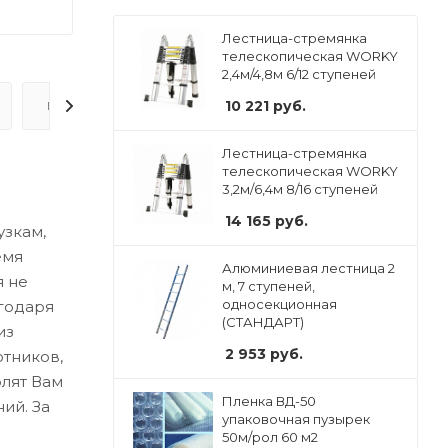
Лестница-стремянка
телескопическая WORKY
2,4м/4,8м 6/12 ступеней
10 221
руб.
ВОПРОС-ОТВЕТ
Лестница-стремянка
телескопическая WORKY
3,2м/6,4м 8/16 ступеней
14 165
руб.
узкам,
емя
Алюминиевая лестница 2
я не
м, 7 ступеней,
односекционная
агодаря
(СТАНДАРТ)
из
2 953
руб.
отников,
лят Вам
Пленка ВД-50
ий. За
упаковочная пузырек
50м/рол 60 м2