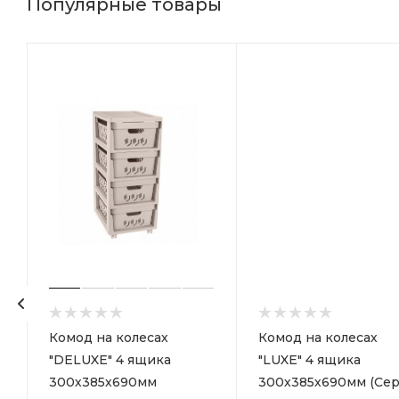
Популярные товары
р
Комод на колесах
Комод на колесах
"DELUXE" 4 ящика
"LUXE" 4 ящика
300х385х690мм
300х385х690мм (Сер