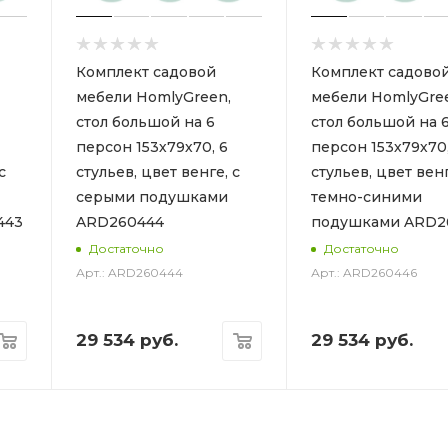
Комплект садовой
Комплект садово
мебели HomlyGreen,
мебели HomlyGre
стол большой на 6
стол большой на 
персон 153х79х70, 6
персон 153х79х70,
с
стульев, цвет венге, с
стульев, цвет венг
серыми подушками
темно-синими
443
ARD260444
подушками ARD2
Достаточно
Достаточно
Арт.: ARD260444
Арт.: ARD260446
29 534
руб.
29 534
руб.