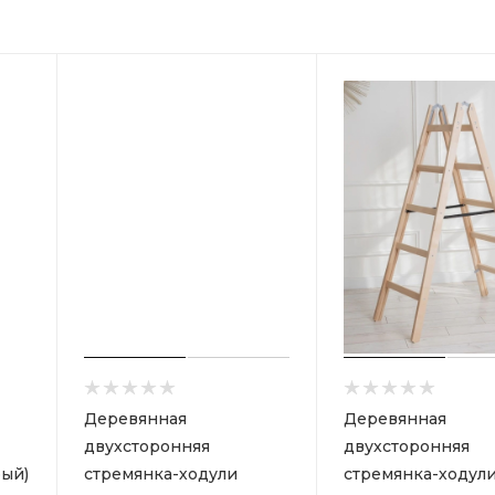
Деревянная
Деревянная
двухсторонняя
двухсторонняя
ый)
стремянка-ходули
стремянка-ходул