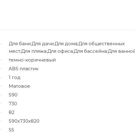
Для бани;Для дачи;Для дома;Для общественных
мест;Для пляжа;Для офиса;Для бассейна;Для ванно
темно-коричневый
ABS пластик
1 год
Матовое
590
730
82
590х730х820
55