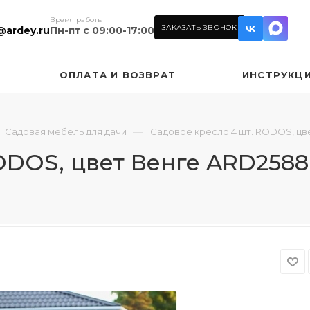
Время работы
ЗАКАЗАТЬ ЗВОНОК
@ardey.ru
Пн-пт с 09:00-17:00
ОПЛАТА И ВОЗВРАТ
ИНСТРУКЦ
—
Садовая мебель для дачи
Садовое кресло 4 шт. RODOS, цв
ODOS, цвет Венге ARD2588