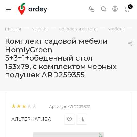
0
—
—
—
—
Главная
Каталог
Вопросы и ответы
Мебель
Комплект садовой мебели
HomlyGreen
5+3+1+обеденный стол
153х79, с комплектом черных
подушек ARD259355
Артикул:
ARD259355
АЛЬТЕРНАТИВА