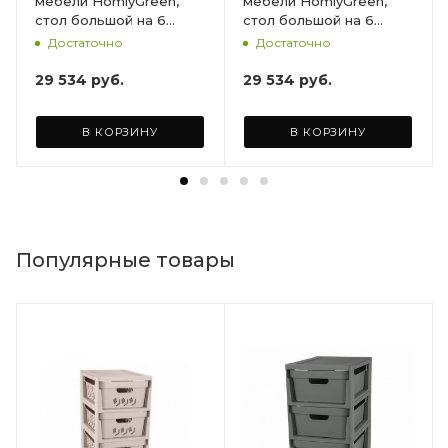
мебели HomlyGreen,
мебели HomlyGreen,
стол большой на 6
стол большой на 6
персон 153х79х70, 6
персон 153х79х70, 6
Достаточно
Достаточно
стульев, цвет венге, с
стульев, цвет венге, с
бордовыми подушками
коричневыми
29 534
руб.
29 534
руб.
ARD260447
подушками ARD260443
В КОРЗИНУ
В КОРЗИНУ
Популярные товары