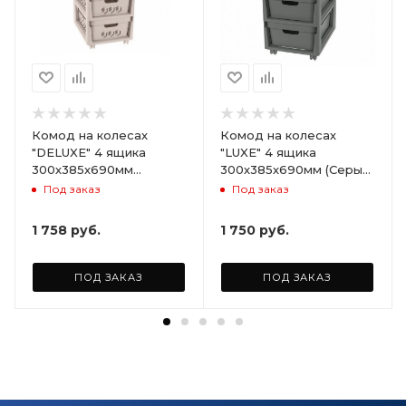
Комод на колесах
Комод на колесах
"DELUXE" 4 ящика
"LUXE" 4 ящика
300х385х690мм
300х385х690мм (Серый)
(Светло-бежевый)
ARD258086
Под заказ
Под заказ
ARD255946
1 758
руб.
1 750
руб.
ПОД ЗАКАЗ
ПОД ЗАКАЗ