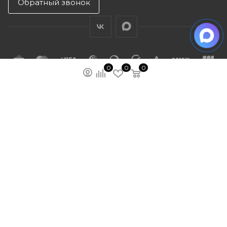
Обратный звонок
0
0
0
ПОДПИСАТЬСЯ НА РАССЫЛКУ
МЫ НА ЯМАРКЕТЕ
ПОЛИТИКА КОНФИДЕНЦИАЛЬНОСТИ
ПУБЛИЧНАЯ ОФЕРТА
КАРТА САЙТА
ООО “ГУДХОУМ”
ИНН: 5047245580
ОГРН: 1205000103802
2026 © Ardey: интернет-магазин строительных