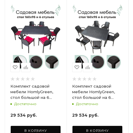
Комплект садовой
Комплект садовой
мебели HomlyGreen,
мебели HomlyGreen,
стол большой на 6
стол большой на 6
персон 153х79х70, 6
персон 153х79х70, 6
Достаточно
Достаточно
стульев, цвет венге, с
стульев, цвет венге, с
бордовыми подушками
коричневыми
29 534
руб.
29 534
руб.
ARD260447
подушками ARD260443
В КОРЗИНУ
В КОРЗИНУ