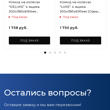
Комод на колесах
Комод на колесах
"DELUXE" 4 ящика
"LUXE" 4 ящика
300х385х690мм
300х385х690мм (Серый)
(Светло-бежевый)
ARD258086
Под заказ
Под заказ
ARD255946
1 758
руб.
1 750
руб.
ПОД ЗАКАЗ
ПОД ЗАКАЗ
Остались вопросы?
Оставьте заявку и мы вам перезвоним!