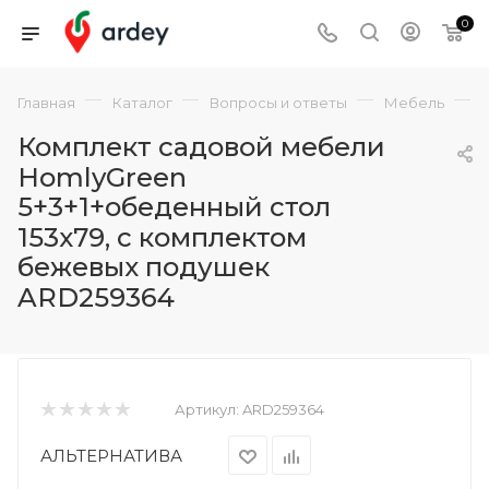
0
—
—
—
—
Главная
Каталог
Вопросы и ответы
Мебель
Комплект садовой мебели
HomlyGreen
5+3+1+обеденный стол
153х79, с комплектом
бежевых подушек
ARD259364
Артикул:
ARD259364
АЛЬТЕРНАТИВА