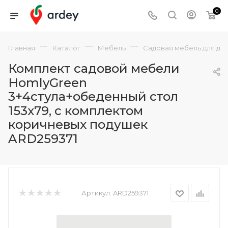
0
—
—
—
Главная
Каталог
Мебель
Садовая мебель для да
Комплект садовой мебели
HomlyGreen
3+4стула+обеденный стол
153х79, с комплектом
коричневых подушек
ARD259371
Артикул:
ARD259371