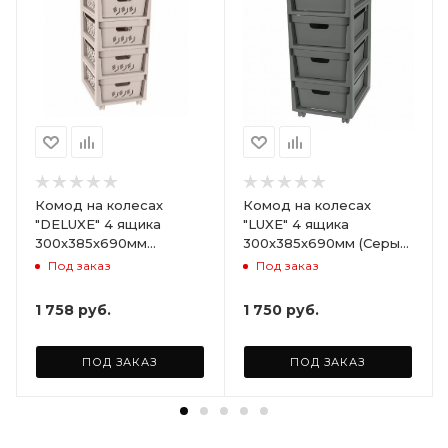
Комод на колесах
Комод на колесах
"DELUXE" 4 ящика
"LUXE" 4 ящика
300х385х690мм
300х385х690мм (Серый)
(Светло-бежевый)
ARD258086
Под заказ
Под заказ
ARD255946
1 758
руб.
1 750
руб.
ПОД ЗАКАЗ
ПОД ЗАКАЗ