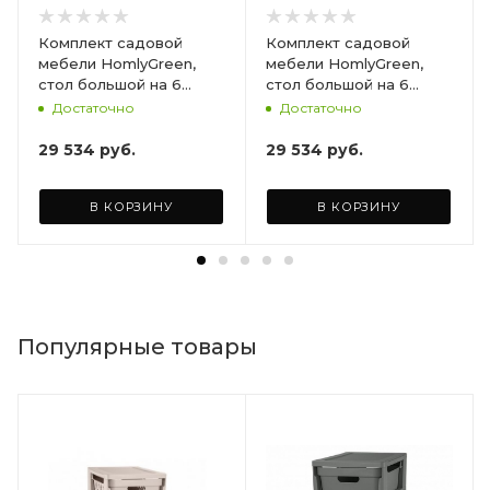
Комплект садовой
Комплект садовой
мебели HomlyGreen,
мебели HomlyGreen,
стол большой на 6
стол большой на 6
персон 153х79х70, 6
персон 153х79х70, 6
Достаточно
Достаточно
стульев, цвет венге, с
стульев, цвет венге, с
бордовыми подушками
коричневыми
29 534
руб.
29 534
руб.
ARD260447
подушками ARD260443
В КОРЗИНУ
В КОРЗИНУ
Популярные товары