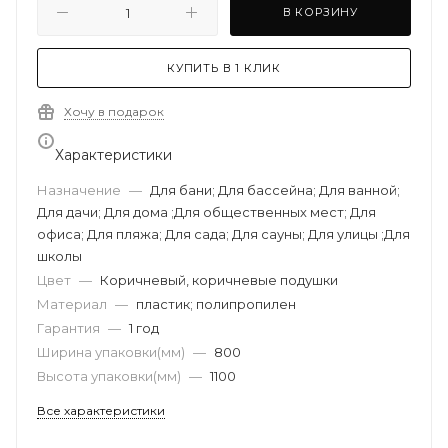
В КОРЗИНУ
КУПИТЬ В 1 КЛИК
Хочу в подарок
Характеристики
Назначение
—
Для бани; Для бассейна; Для ванной;
Для дачи; Для дома ;Для общественных мест; Для
офиса; Для пляжа; Для сада; Для сауны; Для улицы ;Для
школы
Цвет
—
Коричневый, коричневые подушки
Материал
—
пластик; полипропилен
Гарантия
—
1 год
Ширина упаковки(мм)
—
800
Высота упаковки(мм)
—
1100
Все характеристики