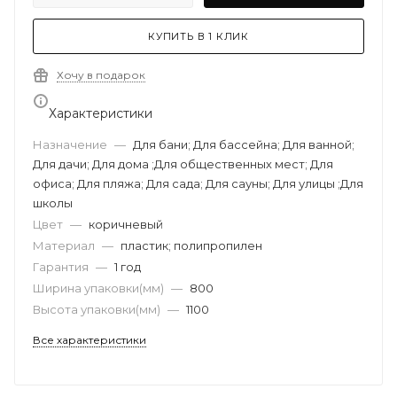
КУПИТЬ В 1 КЛИК
Хочу в подарок
Характеристики
Назначение
—
Для бани; Для бассейна; Для ванной;
Для дачи; Для дома ;Для общественных мест; Для
офиса; Для пляжа; Для сада; Для сауны; Для улицы ;Для
школы
Цвет
—
коричневый
Материал
—
пластик; полипропилен
Гарантия
—
1 год
Ширина упаковки(мм)
—
800
Высота упаковки(мм)
—
1100
Все характеристики