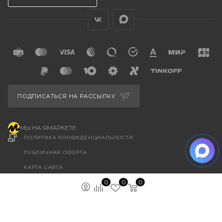
ПОДПИСАТЬСЯ НА РАССЫЛКУ
МЫ НА ЯМАРКЕТЕ
ПОЛИТИКА КОНФИДЕНЦИАЛЬНОСТИ
ПУБЛИЧНАЯ ОФЕРТА
КАРТА САЙТА
ООО “ГУДХОУМ”
0
0
0
ИНН: 5047245580
ОГРН: 1205000103802
2026 © Ardey: интернет-магазин строительных
лестниц, тележек и других стройматериалов.