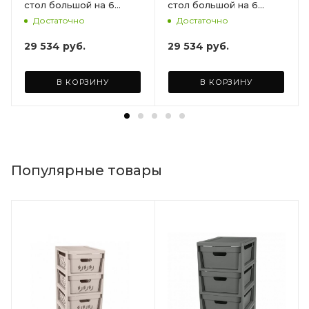
стол большой на 6
стол большой на 6
персон 153х79х70, 6
персон 153х79х70, 6
Достаточно
Достаточно
стульев, цвет венге, с
стульев, цвет венге, с
бордовыми подушками
коричневыми
29 534
руб.
29 534
руб.
ARD260447
подушками ARD260443
В КОРЗИНУ
В КОРЗИНУ
Популярные товары