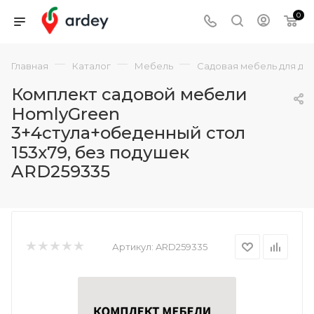
0
—
—
—
Главная
Каталог
Мебель
Садовая мебель для да
Комплект садовой мебели
HomlyGreen
3+4стула+обеденный стол
153х79, без подушек
ARD259335
Артикул:
ARD259335