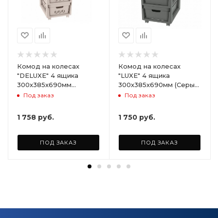
Комод на колесах
Комод на колесах
"DELUXE" 4 ящика
"LUXE" 4 ящика
300х385х690мм
300х385х690мм (Серый)
(Светло-бежевый)
ARD258086
Под заказ
Под заказ
ARD255946
1 758
руб.
1 750
руб.
ПОД ЗАКАЗ
ПОД ЗАКАЗ