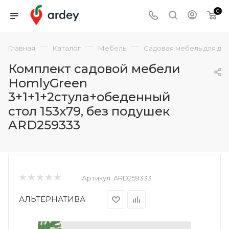
0
—
—
—
Главная
Каталог
Мебель
Садовая мебель для да
Комплект садовой мебели
HomlyGreen
3+1+1+2стула+обеденный
стол 153х79, без подушек
ARD259333
Артикул:
ARD259333
АЛЬТЕРНАТИВА