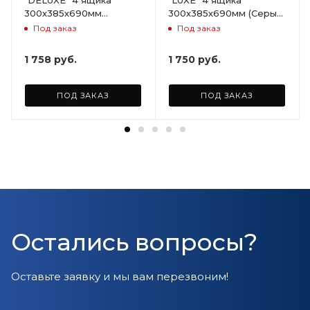
300х385х690мм
300х385х690мм (Серый)
(Светло-бежевый)
ARD258086
Под заказ
Под заказ
ARD255946
1 758
руб.
1 750
руб.
ПОД ЗАКАЗ
ПОД ЗАКАЗ
Остались вопросы?
Оставьте заявку и мы вам перезвоним!