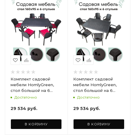
Комплект садовой
Комплект садовой
мебели HomlyGreen,
мебели HomlyGreen,
стол большой на 6
стол большой на 6
персон 153х79х70, 6
персон 153х79х70, 6
Достаточно
Достаточно
стульев, цвет венге, с
стульев, цвет венге, с
бордовыми подушками
коричневыми
29 534
руб.
29 534
руб.
ARD260447
подушками ARD260443
В КОРЗИНУ
В КОРЗИНУ