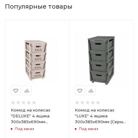
Популярные товары
Комод на колесах
Комод на колесах
"DELUXE" 4 ящика
"LUXE" 4 ящика
300х385х690мм
300х385х690мм (Серый)
(Светло-бежевый)
ARD258086
Под заказ
Под заказ
ARD255946