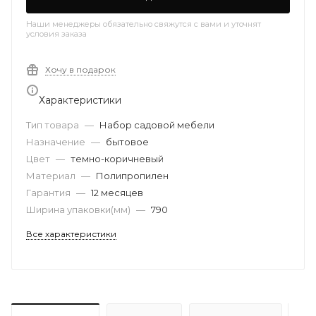
Наши менеджеры обязательно свяжутся с вами и уточнят
условия заказа
Хочу в подарок
Характеристики
Тип товара
—
Набор садовой мебели
Назначение
—
бытовое
Цвет
—
темно-коричневый
Материал
—
Полипропилен
Гарантия
—
12 месяцев
Ширина упаковки(мм)
—
790
Все характеристики