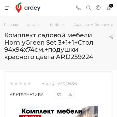
0
—
—
—
Главная
Каталог
Мебель
Садовая мебель для да
Комплект садовой мебели
HomlyGreen Set 3+1+1+Стол
94х94х74см.+подушки
красного цвета ARD259224
Артикул:
ARD259224
АЛЬТЕРНАТИВА