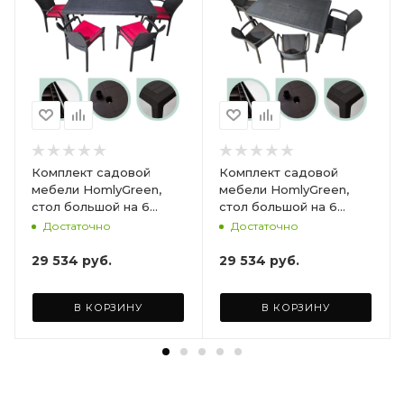
Комплект садовой
Комплект садовой
мебели HomlyGreen,
мебели HomlyGreen,
стол большой на 6
стол большой на 6
персон 153х79х70, 6
персон 153х79х70, 6
Достаточно
Достаточно
стульев, цвет венге, с
стульев, цвет венге, с
бордовыми подушками
коричневыми
29 534
руб.
29 534
руб.
ARD260447
подушками ARD260443
В КОРЗИНУ
В КОРЗИНУ