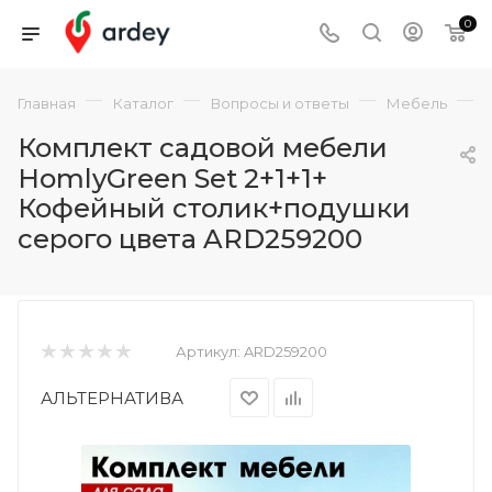
0
—
—
—
—
Главная
Каталог
Вопросы и ответы
Мебель
Комплект садовой мебели
HomlyGreen Set 2+1+1+
Кофейный столик+подушки
серого цвета ARD259200
Артикул:
ARD259200
АЛЬТЕРНАТИВА