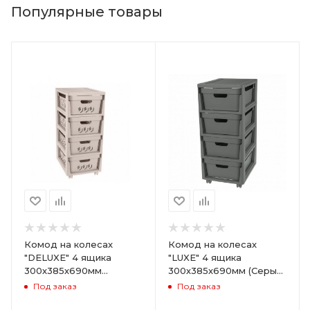
Популярные товары
Комод на колесах
Комод на колесах
"DELUXE" 4 ящика
"LUXE" 4 ящика
300х385х690мм
300х385х690мм (Серый)
(Светло-бежевый)
ARD258086
Под заказ
Под заказ
ARD255946