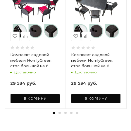
Комплект садовой
Комплект садовой
мебели HomlyGreen,
мебели HomlyGreen,
стол большой на 6
стол большой на 6
персон 153х79х70, 6
персон 153х79х70, 6
Достаточно
Достаточно
стульев, цвет венге, с
стульев, цвет венге, с
бордовыми подушками
коричневыми
29 534
руб.
29 534
руб.
ARD260447
подушками ARD260443
В КОРЗИНУ
В КОРЗИНУ