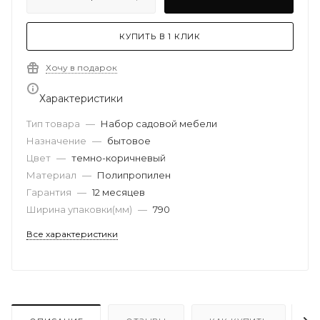
КУПИТЬ В 1 КЛИК
Хочу в подарок
Характеристики
Тип товара
—
Набор садовой мебели
Назначение
—
бытовое
Цвет
—
темно-коричневый
Материал
—
Полипропилен
Гарантия
—
12 месяцев
Ширина упаковки(мм)
—
790
Все характеристики