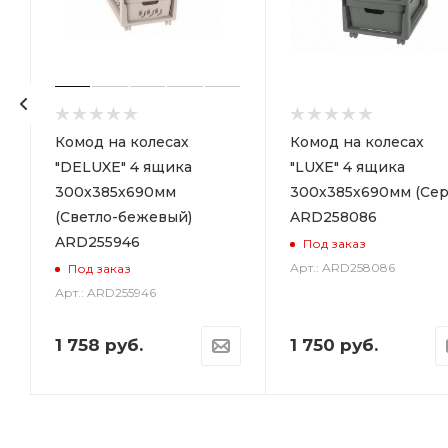
р
Комод на колесах
Комод на колесах
"DELUXE" 4 ящика
"LUXE" 4 ящика
300х385х690мм
300х385х690мм (Сер
(Светло-бежевый)
ARD258086
ARD255946
Под заказ
Арт.: ARD258086
Под заказ
Арт.: ARD255946
1 758
руб.
1 750
руб.