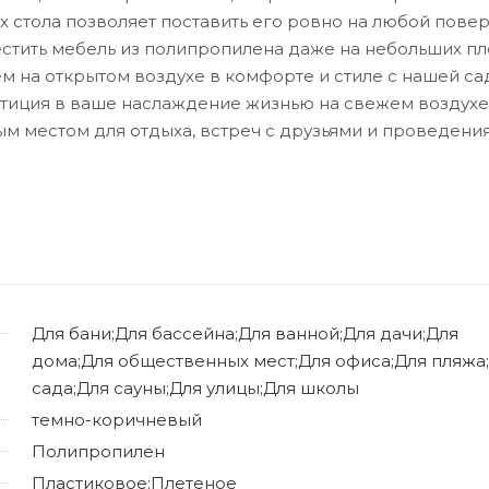
х стола позволяет поставить его ровно на любой повер
стить мебель из полипропилена даже на небольших пл
ем на открытом воздухе в комфорте и стиле с нашей с
естиция в ваше наслаждение жизнью на свежем воздухе
ым местом для отдыха, встреч с друзьями и проведени
Для бани;Для бассейна;Для ванной;Для дачи;Для
дома;Для общественных мест;Для офиса;Для пляжа
сада;Для сауны;Для улицы;Для школы
темно-коричневый
Полипропилен
Пластиковое;Плетеное