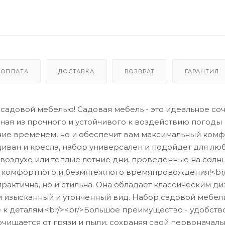
ОПЛАТА
ДОСТАВКА
ВОЗВРАТ
ГАРАНТИЯ
садовой мебелью! Садовая мебель - это идеальное со
нная из прочного и устойчивого к воздействию погоды
ание временем, но и обеспечит вам максимальный комф
диван и кресла, набор универсален и подойдет для лю
воздухе или теплые летние дни, проведенные на солнц
я комфортного и безмятежного времяпровождения!<br
рактична, но и стильна. Она обладает классическим ди
им изысканный и утонченный вид. Набор садовой мебел
к деталям.<br/><br/>Большое преимущество - удобств
очищается от грязи и пыли, сохраняя свой первоначал