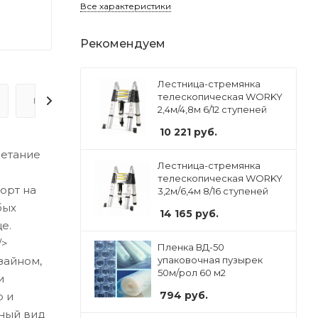
Все характеристики
Рекомендуем
Лестница-стремянка
телескопическая WORKY
ВОПРОС-ОТВЕТ
2,4м/4,8м 6/12 ступеней
10 221
руб.
четание
Лестница-стремянка
телескопическая WORKY
орт на
3,2м/6,4м 8/16 ступеней
бых
14 165
руб.
е.
/>
Пленка ВД-50
зайном,
упаковочная пузырек
50м/рол 60 м2
и
794
руб.
о и
ьный вид