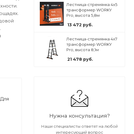
Лестница-стремянка 4x5
хности.
трансформер WORKY
ощадях.
Pro, высота 5,8м
адовой
13 472
руб.
.
я
Лестница-стремянка 4x7
трансформер WORKY
Pro, высота 8,1м
21 478
руб.
;Для
Нужна консультация?
Наши специалисты ответят на любой
интересующий вопрос