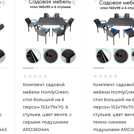
Комплект садовой
Комплект садово
мебели HomlyGreen,
мебели HomlyGre
стол большой на 6
стол большой на 
персон 153х79х70, 6
персон 153х79х70,
с
стульев, цвет венге, с
стульев, цвет венг
серыми подушками
темно-синими
443
ARD260444
подушками ARD2