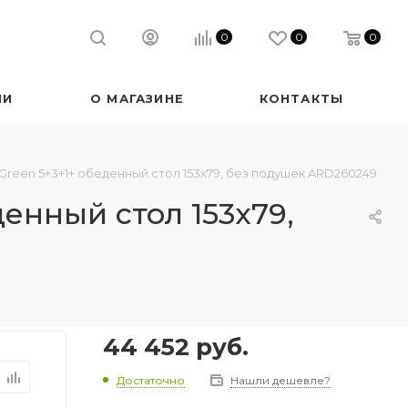
0
0
0
ИИ
О МАГАЗИНЕ
КОНТАКТЫ
reen 5+3+1+ обеденный стол 153х79, без подушек ARD260249
енный стол 153х79,
44 452
руб.
Достаточно
Нашли дешевле?