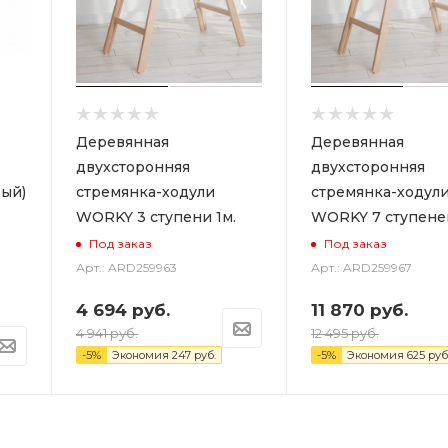
Деревянная
Деревянная
двухсторонняя
двухсторонняя
ый)
стремянка-ходули
стремянка-ходул
WORKY 3 ступени 1м.
WORKY 7 ступеней
Под заказ
Под заказ
Арт.: ARD259963
Арт.: ARD259967
4 694
руб.
11 870
руб.
4 941
руб.
12 495
руб.
-
5
%
Экономия
247
руб.
-
5
%
Экономия
625
руб