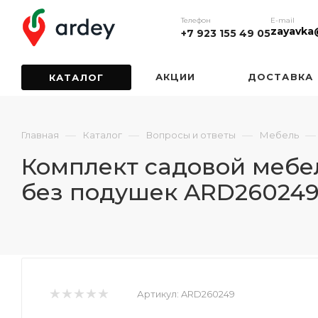
Телефон
E-mail
zayavka
+7 923 155 49 05
АКЦИИ
ДОСТАВКА
КАТАЛОГ
—
—
—
—
Главная
Каталог
Вопросы и ответы
Мебель
Комплект садовой мебел
без подушек ARD26024
Артикул:
ARD260249