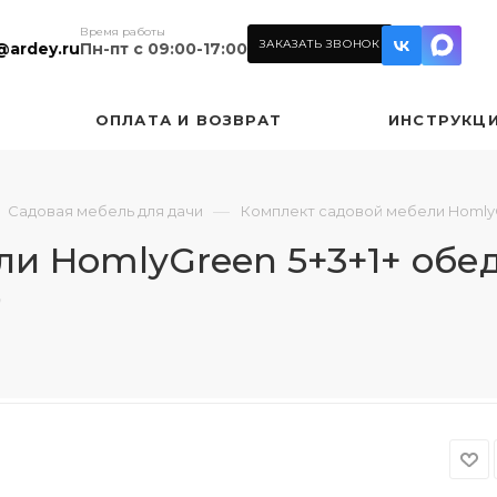
Время работы
ЗАКАЗАТЬ ЗВОНОК
@ardey.ru
Пн-пт с 09:00-17:00
ОПЛАТА И ВОЗВРАТ
ИНСТРУКЦ
—
Садовая мебель для дачи
Комплект садовой мебели HomlyG
и HomlyGreen 5+3+1+ обед
9