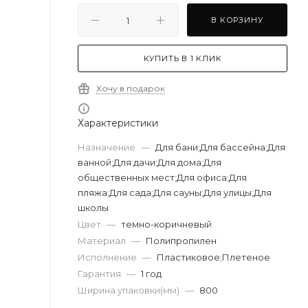
В КОРЗИНУ
КУПИТЬ В 1 КЛИК
Хочу в подарок
Характеристики
Назначение
—
Для бани;Для бассейна;Для
ванной;Для дачи;Для дома;Для
общественных мест;Для офиса;Для
пляжа;Для сада;Для сауны;Для улицы;Для
школы
Цвет
—
темно-коричневый
Материал
—
Полипропилен
Исполнение
—
Пластиковое;Плетеное
Гарантия
—
1 год
Ширина упаковки(мм)
—
800