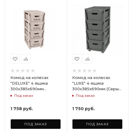
Комод на колесах
Комод на колесах
"DELUXE" 4 ящика
"LUXE" 4 ящика
300х385х690мм
300х385х690мм (Серый)
(Светло-бежевый)
ARD258086
Под заказ
Под заказ
ARD255946
1 758
руб.
1 750
руб.
ПОД ЗАКАЗ
ПОД ЗАКАЗ