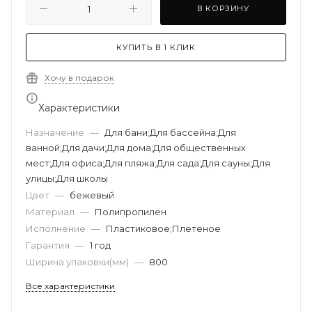
В КОРЗИНУ
КУПИТЬ В 1 КЛИК
Хочу в подарок
Характеристики
Назначение
—
Для бани;Для бассейна;Для
ванной;Для дачи;Для дома;Для общественных
мест;Для офиса;Для пляжа;Для сада;Для сауны;Для
улицы;Для школы
Цвет
—
бежевый
Материал
—
Полипропилен
Исполнение
—
Пластиковое;Плетеное
Гарантия
—
1 год
Ширина упаковки(мм)
—
800
Все характеристики