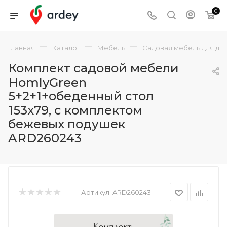
0
—
—
—
Главная
Каталог
Мебель
Садовая мебель для да
Комплект садовой мебели
HomlyGreen
5+2+1+обеденный стол
153х79, с комплектом
бежевых подушек
ARD260243
Артикул:
ARD260243