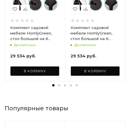
Комплект садовой
Комплект садовой
мебели HomlyGreen,
мебели HomlyGreen,
стол большой на 6
стол большой на 6
персон 153х79х70, 6
персон 153х79х70, 6
Достаточно
Достаточно
стульев, цвет венге, с
стульев, цвет венге, с
бордовыми подушками
коричневыми
29 534
руб.
29 534
руб.
ARD260447
подушками ARD260443
В КОРЗИНУ
В КОРЗИНУ
Популярные товары