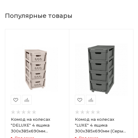
Популярные товары
Комод на колесах
Комод на колесах
"DELUXE" 4 ящика
"LUXE" 4 ящика
300х385х690мм
300х385х690мм (Серый)
(Светло-бежевый)
ARD258086
Под заказ
Под заказ