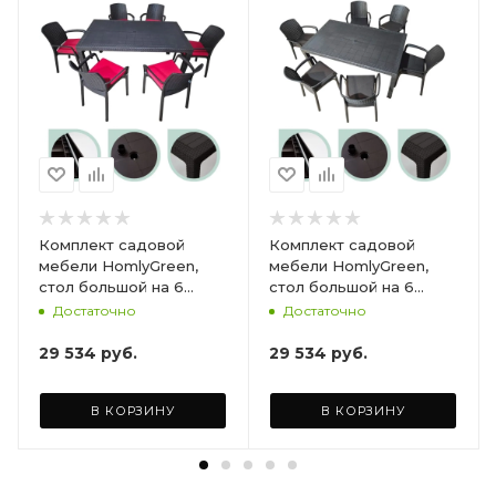
Комплект садовой
Комплект садовой
мебели HomlyGreen,
мебели HomlyGreen,
стол большой на 6
стол большой на 6
персон 153х79х70, 6
персон 153х79х70, 6
Достаточно
Достаточно
стульев, цвет венге, с
стульев, цвет венге, с
бордовыми подушками
коричневыми
29 534
руб.
29 534
руб.
ARD260447
подушками ARD260443
В КОРЗИНУ
В КОРЗИНУ