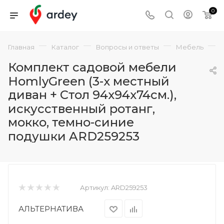
0
—
—
—
—
Главная
Каталог
Вопросы и ответы
Мебель
Комплект садовой мебели
HomlyGreen (3-х местный
диван + Стол 94х94х74см.),
искусственный ротанг,
мокко, темно-синие
подушки ARD259253
Артикул:
ARD259253
АЛЬТЕРНАТИВА