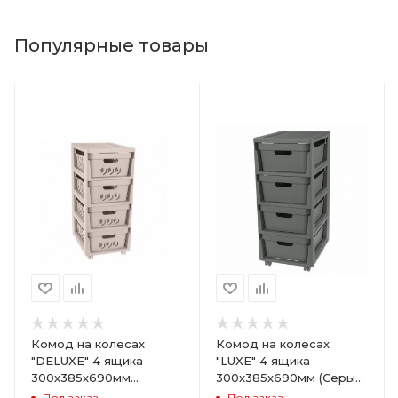
Популярные товары
Комод на колесах
Комод на колесах
"DELUXE" 4 ящика
"LUXE" 4 ящика
300х385х690мм
300х385х690мм (Серый)
(Светло-бежевый)
ARD258086
Под заказ
Под заказ