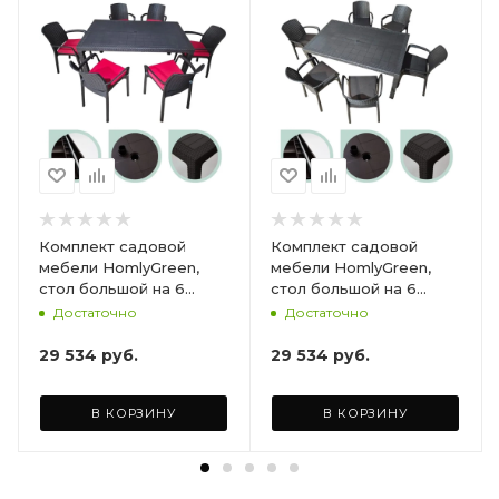
Комплект садовой
Комплект садовой
мебели HomlyGreen,
мебели HomlyGreen,
стол большой на 6
стол большой на 6
персон 153х79х70, 6
персон 153х79х70, 6
Достаточно
Достаточно
стульев, цвет венге, с
стульев, цвет венге, с
бордовыми подушками
коричневыми
29 534
руб.
29 534
руб.
ARD260447
подушками ARD260443
В КОРЗИНУ
В КОРЗИНУ