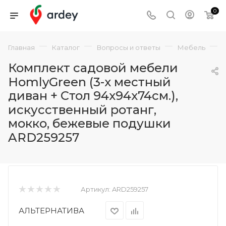
0
—
—
—
—
Главная
Каталог
Вопросы и ответы
Мебель
Комплект садовой мебели
HomlyGreen (3-х местный
диван + Стол 94х94х74см.),
искусственный ротанг,
мокко, бежевые подушки
ARD259257
Артикул:
ARD259257
АЛЬТЕРНАТИВА