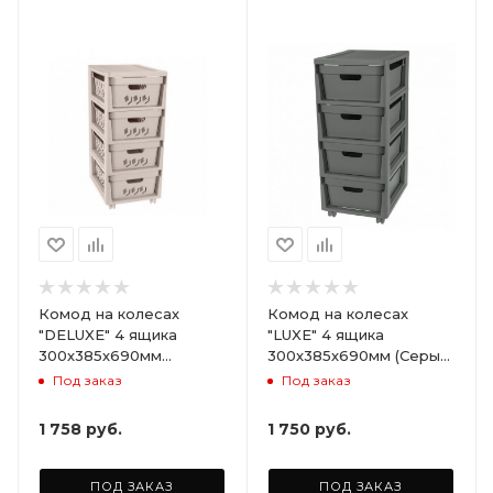
Комод на колесах
Комод на колесах
"DELUXE" 4 ящика
"LUXE" 4 ящика
300х385х690мм
300х385х690мм (Серый)
(Светло-бежевый)
ARD258086
Под заказ
Под заказ
ARD255946
1 758
руб.
1 750
руб.
ПОД ЗАКАЗ
ПОД ЗАКАЗ