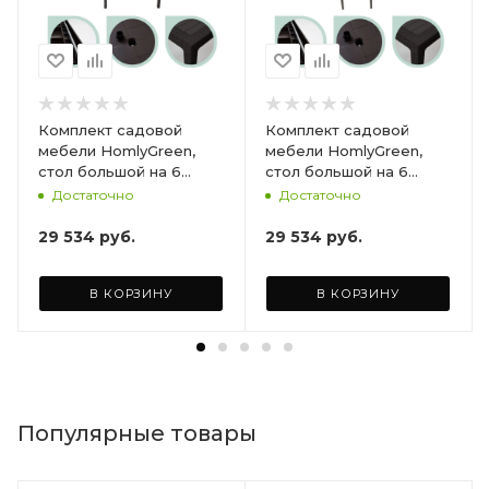
Комплект садовой
Комплект садовой
мебели HomlyGreen,
мебели HomlyGreen,
стол большой на 6
стол большой на 6
персон 153х79х70, 6
персон 153х79х70, 6
Достаточно
Достаточно
стульев, цвет венге, с
стульев, цвет венге, с
бордовыми подушками
коричневыми
29 534
руб.
29 534
руб.
ARD260447
подушками ARD260443
В КОРЗИНУ
В КОРЗИНУ
Популярные товары