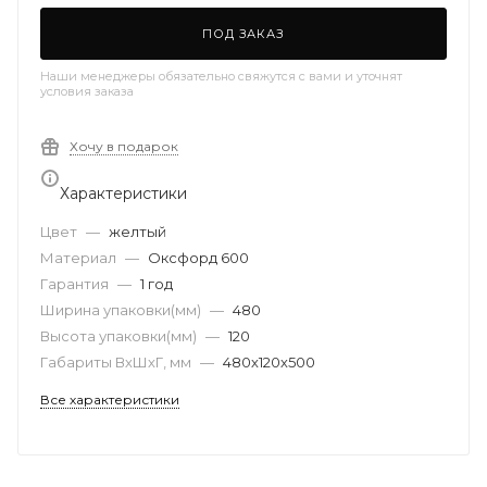
ПОД ЗАКАЗ
Наши менеджеры обязательно свяжутся с вами и уточнят
условия заказа
Хочу в подарок
Характеристики
Цвет
—
желтый
Материал
—
Оксфорд 600
Гарантия
—
1 год
Ширина упаковки(мм)
—
480
Высота упаковки(мм)
—
120
Габариты ВхШхГ, мм
—
480х120х500
Все характеристики