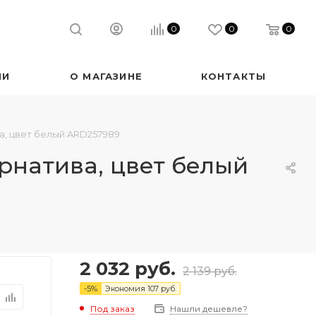
0
0
0
ИИ
О МАГАЗИНЕ
КОНТАКТЫ
а, цвет белый ARD257989
рнатива, цвет белый
2 032
руб.
2 139
руб.
-
5
%
Экономия
107
руб.
Под заказ
Нашли дешевле?