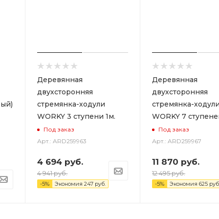
Деревянная
Деревянная
двухсторонняя
двухсторонняя
ый)
стремянка-ходули
стремянка-ходул
WORKY 3 ступени 1м.
WORKY 7 ступеней
Под заказ
Под заказ
Арт.: ARD259963
Арт.: ARD259967
4 694
руб.
11 870
руб.
4 941
руб.
12 495
руб.
-
5
%
Экономия
247
руб.
-
5
%
Экономия
625
руб