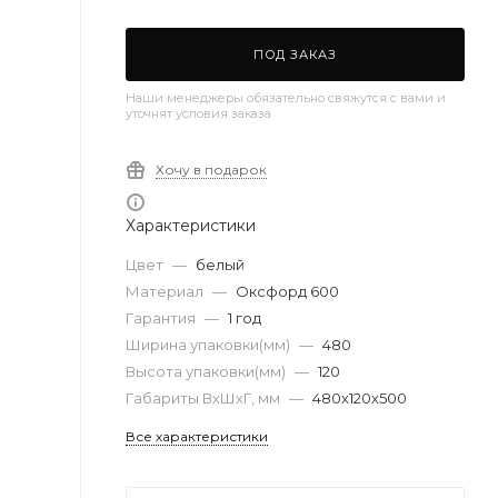
ПОД ЗАКАЗ
Наши менеджеры обязательно свяжутся с вами и
уточнят условия заказа
Хочу в подарок
Характеристики
Цвет
—
белый
Материал
—
Оксфорд 600
Гарантия
—
1 год
Ширина упаковки(мм)
—
480
Высота упаковки(мм)
—
120
Габариты ВхШхГ, мм
—
480х120х500
Все характеристики