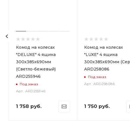
р
Комод на колесах
Комод на колесах
"DELUXE" 4 ящика
"LUXE" 4 ящика
300х385х690мм
300х385х690мм (Сер
(Светло-бежевый)
ARD258086
ARD255946
Под заказ
Арт.: ARD258086
Под заказ
Арт.: ARD255946
1 758
руб.
1 750
руб.