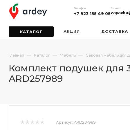
Телефон
E-mail
zayavka
+7 923 155 49 05
АКЦИИ
ДОСТАВКА
КАТАЛОГ
—
—
—
Главная
Каталог
Мебель
Садовая мебель для 
Комплект подушек для 3
ARD257989
Артикул:
ARD257989