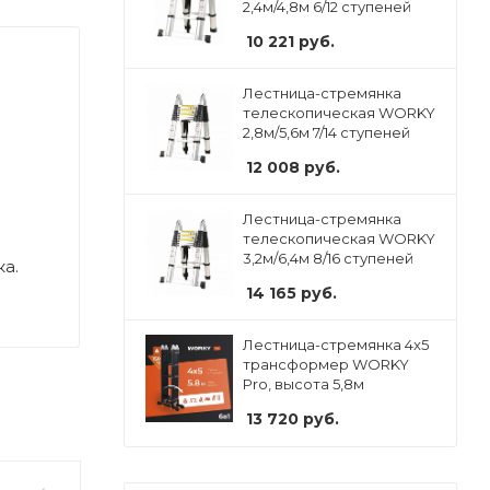
2,4м/4,8м 6/12 ступеней
10 221
руб.
Лестница-стремянка
телескопическая WORKY
2,8м/5,6м 7/14 ступеней
12 008
руб.
Лестница-стремянка
телескопическая WORKY
3,2м/6,4м 8/16 ступеней
а.
14 165
руб.
Лестница-стремянка 4x5
трансформер WORKY
Pro, высота 5,8м
13 720
руб.