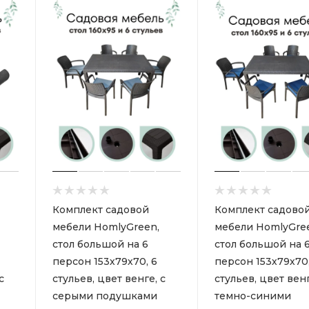
Комплект садовой
Комплект садово
мебели HomlyGreen,
мебели HomlyGre
стол большой на 6
стол большой на 
персон 153х79х70, 6
персон 153х79х70,
с
стульев, цвет венге, с
стульев, цвет венг
серыми подушками
темно-синими