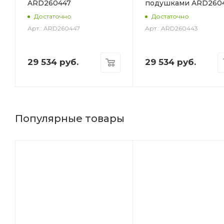
ARD260447
подушками ARD260
6
Достаточно
Достаточно
Арт.: ARD260447
Арт.: ARD260443
29 534
руб.
29 534
руб.
Популярные товары