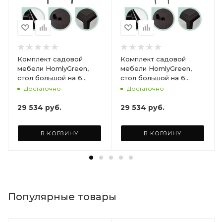
Комплект садовой
Комплект садовой
мебели HomlyGreen,
мебели HomlyGreen,
стол большой на 6
стол большой на 6
персон 153х79х70, 6
персон 153х79х70, 6
Достаточно
Достаточно
стульев, цвет венге, с
стульев, цвет венге, с
бордовыми подушками
коричневыми
29 534
руб.
29 534
руб.
ARD260447
подушками ARD260443
В КОРЗИНУ
В КОРЗИНУ
Популярные товары