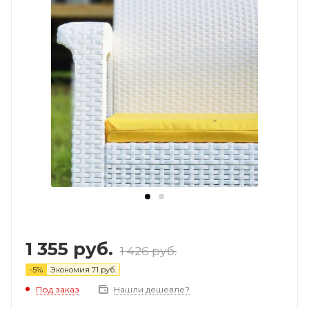
1 355
руб.
1 426
руб.
-
5
%
Экономия
71
руб.
Под заказ
Нашли дешевле?