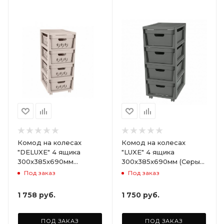
Комод на колесах
Комод на колесах
"DELUXE" 4 ящика
"LUXE" 4 ящика
300х385х690мм
300х385х690мм (Серый)
(Светло-бежевый)
ARD258086
Под заказ
Под заказ
ARD255946
1 758
руб.
1 750
руб.
ПОД ЗАКАЗ
ПОД ЗАКАЗ