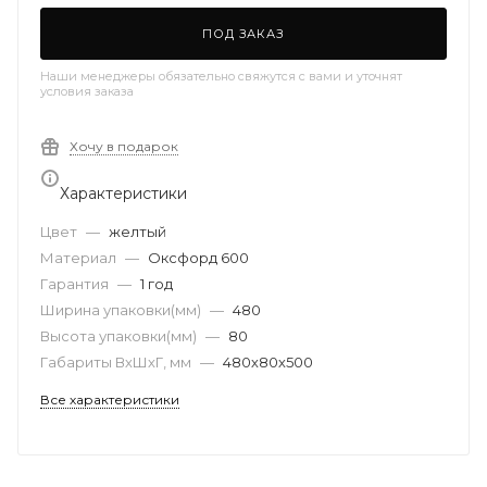
ПОД ЗАКАЗ
Наши менеджеры обязательно свяжутся с вами и уточнят
условия заказа
Хочу в подарок
Характеристики
Цвет
—
желтый
Материал
—
Оксфорд 600
Гарантия
—
1 год
Ширина упаковки(мм)
—
480
Высота упаковки(мм)
—
80
Габариты ВхШхГ, мм
—
480х80х500
Все характеристики