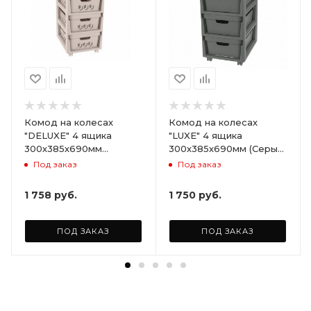
Комод на колесах
Комод на колесах
"DELUXE" 4 ящика
"LUXE" 4 ящика
300х385х690мм
300х385х690мм (Серый)
(Светло-бежевый)
ARD258086
Под заказ
Под заказ
ARD255946
1 758
руб.
1 750
руб.
ПОД ЗАКАЗ
ПОД ЗАКАЗ