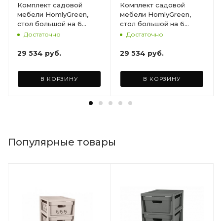
Комплект садовой
Комплект садовой
мебели HomlyGreen,
мебели HomlyGreen,
стол большой на 6
стол большой на 6
персон 153х79х70, 6
персон 153х79х70, 6
Достаточно
Достаточно
стульев, цвет венге, с
стульев, цвет венге, с
бордовыми подушками
коричневыми
29 534
руб.
29 534
руб.
ARD260447
подушками ARD260443
В КОРЗИНУ
В КОРЗИНУ
Популярные товары