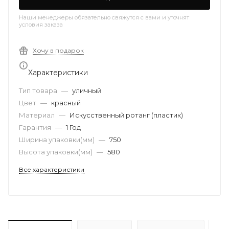
Наши менеджеры обязательно свяжутся с вами и уточнят
условия заказа
Хочу в подарок
Характеристики
Тип товара
—
уличный
Цвет
—
красный
Материал
—
Искусственный ротанг (пластик)
Гарантия
—
1 Год
Ширина упаковки(мм)
—
750
Высота упаковки(мм)
—
580
Все характеристики