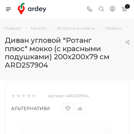
0
—
—
—
—
Главная
Каталог
Вопросы и ответы
Мебель
Диван угловой "Ротанг
плюс" мокко (с красными
подушками) 200x200x79 см
ARD257904
Артикул:
ARD257904
АЛЬТЕРНАТИВА