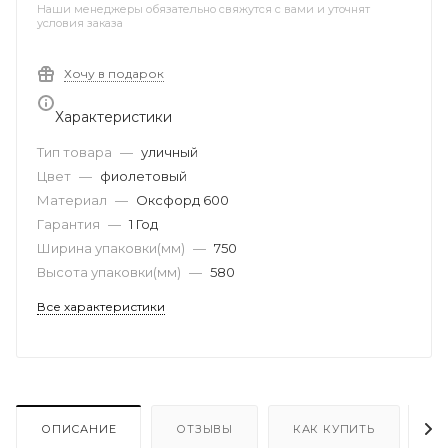
Наши менеджеры обязательно свяжутся с вами и уточнят
условия заказа
Хочу в подарок
Характеристики
Тип товара
—
уличный
Цвет
—
фиолетовый
Материал
—
Оксфорд 600
Гарантия
—
1 Год
Ширина упаковки(мм)
—
750
Высота упаковки(мм)
—
580
Все характеристики
ОПИСАНИЕ
ОТЗЫВЫ
КАК КУПИТЬ
О