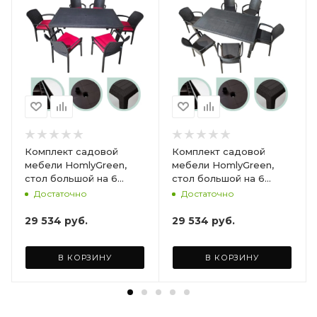
Комплект садовой
Комплект садовой
мебели HomlyGreen,
мебели HomlyGreen,
стол большой на 6
стол большой на 6
персон 153х79х70, 6
персон 153х79х70, 6
Достаточно
Достаточно
стульев, цвет венге, с
стульев, цвет венге, с
бордовыми подушками
коричневыми
29 534
руб.
29 534
руб.
ARD260447
подушками ARD260443
В КОРЗИНУ
В КОРЗИНУ