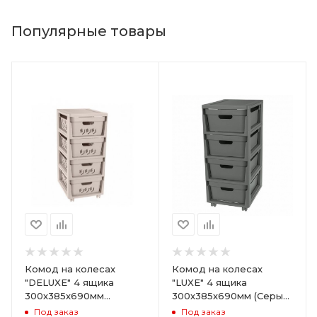
Популярные товары
Комод на колесах
Комод на колесах
"DELUXE" 4 ящика
"LUXE" 4 ящика
300х385х690мм
300х385х690мм (Серый)
(Светло-бежевый)
ARD258086
Под заказ
Под заказ