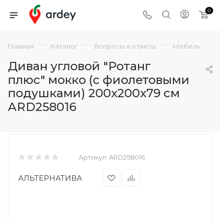
0
—
—
—
—
Главная
Каталог
Вопросы и ответы
Мебель
Диван угловой "Ротанг
плюс" мокко (с фиолетовыми
подушками) 200x200x79 см
ARD258016
Артикул:
ARD258016
АЛЬТЕРНАТИВА