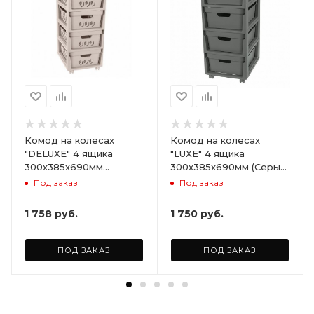
Комод на колесах
Комод на колесах
"DELUXE" 4 ящика
"LUXE" 4 ящика
300х385х690мм
300х385х690мм (Серый)
(Светло-бежевый)
ARD258086
Под заказ
Под заказ
ARD255946
1 758
руб.
1 750
руб.
ПОД ЗАКАЗ
ПОД ЗАКАЗ