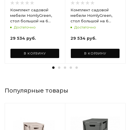
Комплект садовой
Комплект садовой
мебели HomlyGreen,
мебели HomlyGreen,
стол большой на 6
стол большой на 6
персон 153х79х70, 6
персон 153х79х70, 6
Достаточно
Достаточно
стульев, цвет венге, с
стульев, цвет венге, с
бордовыми подушками
коричневыми
29 534
руб.
29 534
руб.
ARD260447
подушками ARD260443
В КОРЗИНУ
В КОРЗИНУ
Популярные товары