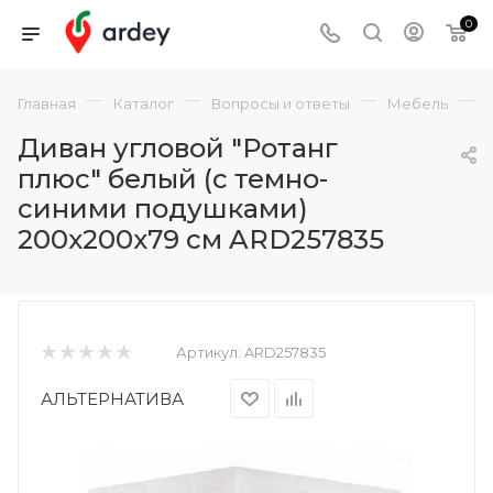
0
—
—
—
—
Главная
Каталог
Вопросы и ответы
Мебель
Диван угловой "Ротанг
плюс" белый (с темно-
синими подушками)
200x200x79 см ARD257835
Артикул:
ARD257835
АЛЬТЕРНАТИВА