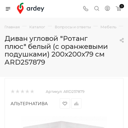
0
—
—
—
—
Главная
Каталог
Вопросы и ответы
Мебель
Диван угловой "Ротанг
плюс" белый (с оранжевыми
подушками) 200x200x79 см
ARD257879
Артикул:
ARD257879
АЛЬТЕРНАТИВА