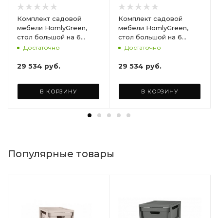
Комплект садовой
Комплект садовой
мебели HomlyGreen,
мебели HomlyGreen,
стол большой на 6
стол большой на 6
персон 153х79х70, 6
персон 153х79х70, 6
Достаточно
Достаточно
стульев, цвет венге, с
стульев, цвет венге, с
бордовыми подушками
коричневыми
29 534
руб.
29 534
руб.
ARD260447
подушками ARD260443
В КОРЗИНУ
В КОРЗИНУ
Популярные товары