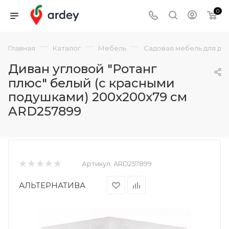
0
—
—
—
Главная
Каталог
Мебель
Садовая мебель для да
Диван угловой "Ротанг
плюс" белый (с красными
подушками) 200x200x79 см
ARD257899
Артикул:
ARD257899
АЛЬТЕРНАТИВА