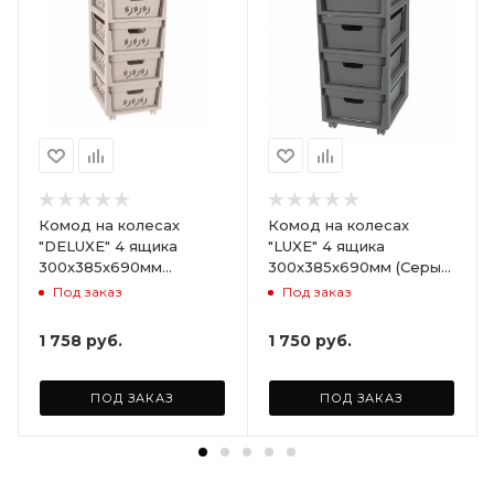
Комод на колесах
Комод на колесах
"DELUXE" 4 ящика
"LUXE" 4 ящика
300х385х690мм
300х385х690мм (Серый)
(Светло-бежевый)
ARD258086
Под заказ
Под заказ
ARD255946
1 758
руб.
1 750
руб.
ПОД ЗАКАЗ
ПОД ЗАКАЗ