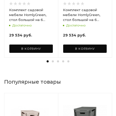
Комплект садовой
Комплект садовой
мебели HomlyGreen,
мебели HomlyGreen,
стол большой на 6
стол большой на 6
персон 153х79х70, 6
персон 153х79х70, 6
Достаточно
Достаточно
стульев, цвет венге, с
стульев, цвет венге, с
бордовыми подушками
коричневыми
29 534
руб.
29 534
руб.
ARD260447
подушками ARD260443
В КОРЗИНУ
В КОРЗИНУ
Популярные товары