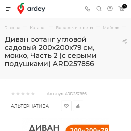
0
—
—
—
—
Главная
Каталог
Вопросы и ответы
Мебель
Диван ротанг угловой
садовый 200x200x79 см,
мокко, Часть 2 (с серыми
подушками) ARD257856
Артикул:
ARD257856
АЛЬТЕРНАТИВА