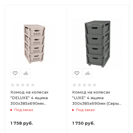
Комод на колесах
Комод на колесах
"DELUXE" 4 ящика
"LUXE" 4 ящика
300х385х690мм
300х385х690мм (Серый)
(Светло-бежевый)
ARD258086
Под заказ
Под заказ
ARD255946
1 758
руб.
1 750
руб.