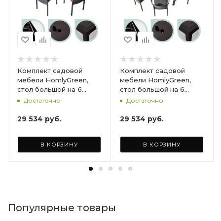
Комплект садовой
Комплект садовой
мебели HomlyGreen,
мебели HomlyGreen,
стол большой на 6
стол большой на 6
персон 153х79х70, 6
персон 153х79х70, 6
Достаточно
Достаточно
стульев, цвет венге, с
стульев, цвет венге, с
бордовыми подушками
коричневыми
29 534
руб.
29 534
руб.
ARD260447
подушками ARD260443
В КОРЗИНУ
В КОРЗИНУ
Популярные товары