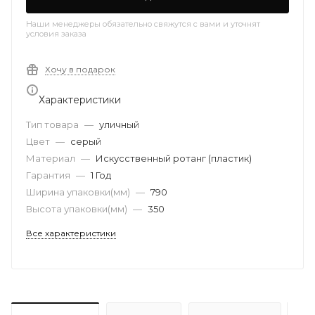
Наши менеджеры обязательно свяжутся с вами и уточнят
условия заказа
Хочу в подарок
Характеристики
Тип товара
—
уличный
Цвет
—
серый
Материал
—
Искусственный ротанг (пластик)
Гарантия
—
1 Год
Ширина упаковки(мм)
—
790
Высота упаковки(мм)
—
350
Все характеристики