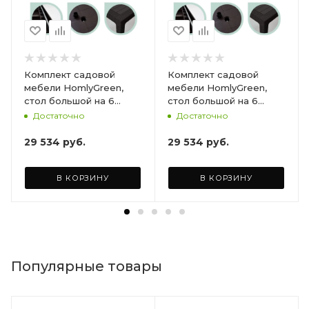
Комплект садовой
Комплект садовой
мебели HomlyGreen,
мебели HomlyGreen,
стол большой на 6
стол большой на 6
персон 153х79х70, 6
персон 153х79х70, 6
Достаточно
Достаточно
стульев, цвет венге, с
стульев, цвет венге, с
бордовыми подушками
коричневыми
29 534
руб.
29 534
руб.
ARD260447
подушками ARD260443
В КОРЗИНУ
В КОРЗИНУ
Популярные товары