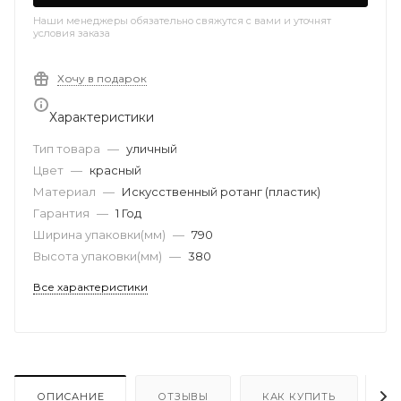
Наши менеджеры обязательно свяжутся с вами и уточнят
условия заказа
Хочу в подарок
Характеристики
Тип товара
—
уличный
Цвет
—
красный
Материал
—
Искусственный ротанг (пластик)
Гарантия
—
1 Год
Ширина упаковки(мм)
—
790
Высота упаковки(мм)
—
380
Все характеристики
ОПИСАНИЕ
ОТЗЫВЫ
КАК КУПИТЬ
О