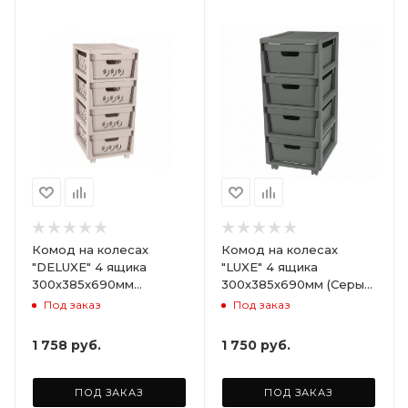
Комод на колесах
Комод на колесах
"DELUXE" 4 ящика
"LUXE" 4 ящика
300х385х690мм
300х385х690мм (Серый)
(Светло-бежевый)
ARD258086
Под заказ
Под заказ
ARD255946
1 758
руб.
1 750
руб.
ПОД ЗАКАЗ
ПОД ЗАКАЗ