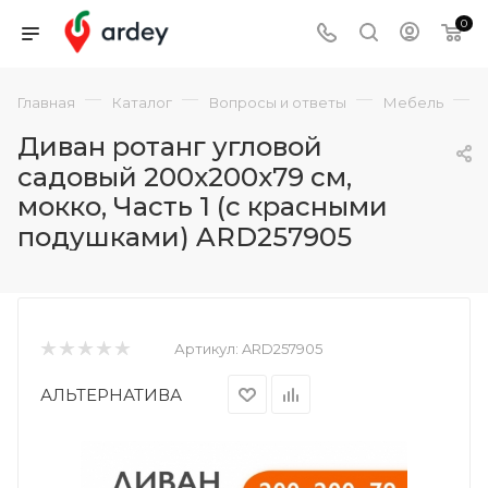
0
—
—
—
—
Главная
Каталог
Вопросы и ответы
Мебель
Диван ротанг угловой
садовый 200x200x79 см,
мокко, Часть 1 (с красными
подушками) ARD257905
Артикул:
ARD257905
АЛЬТЕРНАТИВА