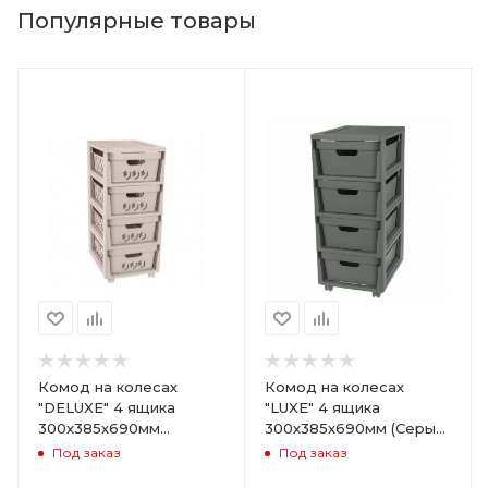
Популярные товары
Комод на колесах
Комод на колесах
"DELUXE" 4 ящика
"LUXE" 4 ящика
300х385х690мм
300х385х690мм (Серый)
(Светло-бежевый)
ARD258086
Под заказ
Под заказ
ARD255946