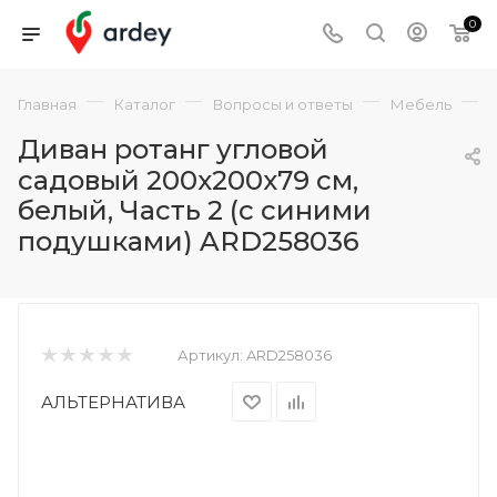
0
—
—
—
—
Главная
Каталог
Вопросы и ответы
Мебель
Диван ротанг угловой
садовый 200x200x79 см,
белый, Часть 2 (с синими
подушками) ARD258036
Артикул:
ARD258036
АЛЬТЕРНАТИВА