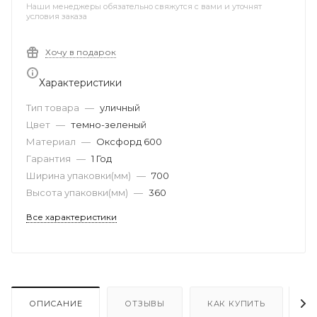
Наши менеджеры обязательно свяжутся с вами и уточнят
условия заказа
Хочу в подарок
Характеристики
Тип товара
—
уличный
Цвет
—
темно-зеленый
Материал
—
Оксфорд 600
Гарантия
—
1 Год
Ширина упаковки(мм)
—
700
Высота упаковки(мм)
—
360
Все характеристики
ОПИСАНИЕ
ОТЗЫВЫ
КАК КУПИТЬ
О