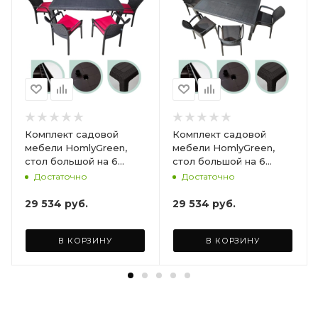
Комплект садовой
Комплект садовой
мебели HomlyGreen,
мебели HomlyGreen,
стол большой на 6
стол большой на 6
персон 153х79х70, 6
персон 153х79х70, 6
Достаточно
Достаточно
стульев, цвет венге, с
стульев, цвет венге, с
бордовыми подушками
коричневыми
29 534
руб.
29 534
руб.
ARD260447
подушками ARD260443
В КОРЗИНУ
В КОРЗИНУ