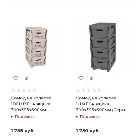
Комод на колесах
Комод на колесах
"DELUXE" 4 ящика
"LUXE" 4 ящика
300х385х690мм
300х385х690мм (Серый)
(Светло-бежевый)
ARD258086
Под заказ
Под заказ
ARD255946
1 758
руб.
1 750
руб.