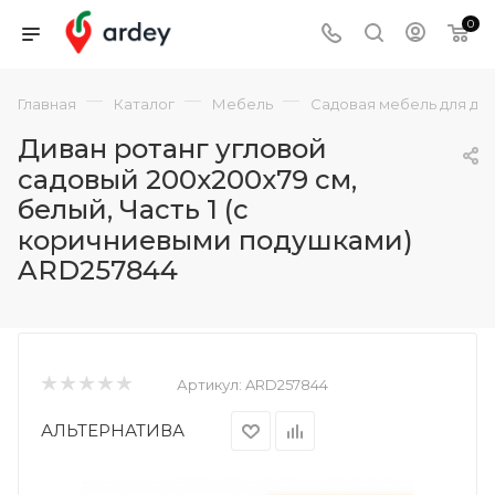
0
—
—
—
Главная
Каталог
Мебель
Садовая мебель для да
Диван ротанг угловой
садовый 200x200x79 см,
белый, Часть 1 (с
коричниевыми подушками)
ARD257844
Артикул:
ARD257844
АЛЬТЕРНАТИВА