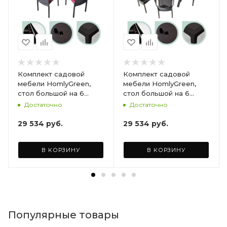
Комплект садовой
Комплект садовой
мебели HomlyGreen,
мебели HomlyGreen,
стол большой на 6
стол большой на 6
персон 153х79х70, 6
персон 153х79х70, 6
Достаточно
Достаточно
стульев, цвет венге, с
стульев, цвет венге, с
бордовыми подушками
коричневыми
29 534
руб.
29 534
руб.
ARD260447
подушками ARD260443
В КОРЗИНУ
В КОРЗИНУ
Популярные товары