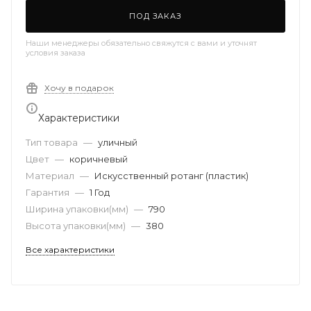
ПОД ЗАКАЗ
Наши менеджеры обязательно свяжутся с вами и уточнят
условия заказа
Хочу в подарок
Характеристики
Тип товара
—
уличный
Цвет
—
коричневый
Материал
—
Искусственный ротанг (пластик)
Гарантия
—
1 Год
Ширина упаковки(мм)
—
790
Высота упаковки(мм)
—
380
Все характеристики