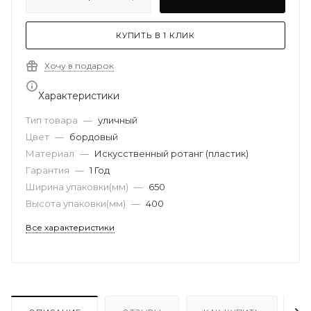
КУПИТЬ В 1 КЛИК
Хочу в подарок
Характеристики
Тип товара
—
уличный
Цвет
—
бордовый
Материал
—
Искусственный ротанг (пластик)
Гарантия
—
1 Год
Ширина упаковки(мм)
—
650
Высота упаковки(мм)
—
400
Все характеристики