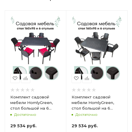
Комплект садовой
Комплект садовой
мебели HomlyGreen,
мебели HomlyGreen,
стол большой на 6
стол большой на 6
персон 153х79х70, 6
персон 153х79х70, 6
Достаточно
Достаточно
стульев, цвет венге, с
стульев, цвет венге, с
бордовыми подушками
коричневыми
29 534
руб.
29 534
руб.
ARD260447
подушками ARD260443