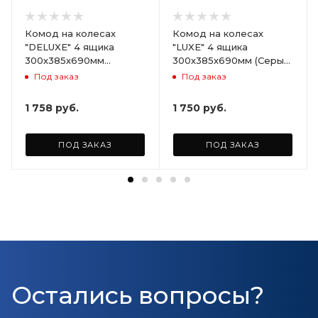
Комод на колесах
Комод на колесах
"DELUXE" 4 ящика
"LUXE" 4 ящика
300х385х690мм
300х385х690мм (Серый)
(Светло-бежевый)
ARD258086
Под заказ
Под заказ
ARD255946
1 758
руб.
1 750
руб.
ПОД ЗАКАЗ
ПОД ЗАКАЗ
Остались вопросы?