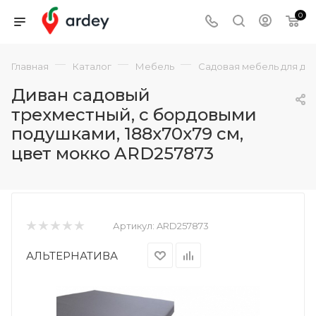
0
—
—
—
Главная
Каталог
Мебель
Садовая мебель для да
Диван садовый
трехместный, с бордовыми
подушками, 188x70x79 см,
цвет мокко ARD257873
Артикул:
ARD257873
АЛЬТЕРНАТИВА