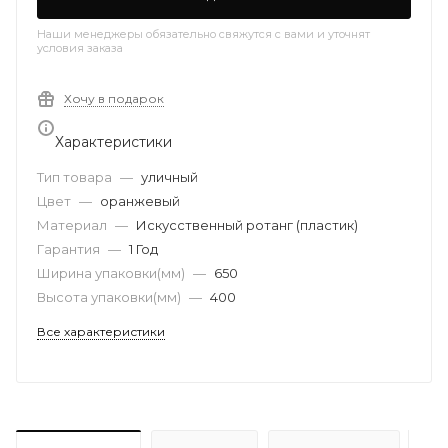
Наши менеджеры обязательно свяжутся с вами и уточнят
условия заказа
Хочу в подарок
Характеристики
Тип товара
—
уличный
Цвет
—
оранжевый
Материал
—
Искусственный ротанг (пластик)
Гарантия
—
1 Год
Ширина упаковки(мм)
—
650
Высота упаковки(мм)
—
400
Все характеристики