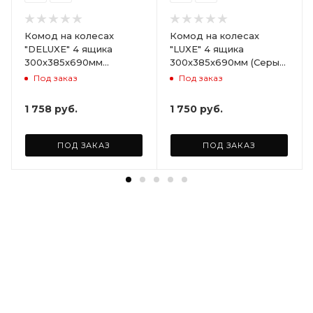
Комод на колесах
Комод на колесах
"DELUXE" 4 ящика
"LUXE" 4 ящика
300х385х690мм
300х385х690мм (Серый)
(Светло-бежевый)
ARD258086
Под заказ
Под заказ
ARD255946
1 758
руб.
1 750
руб.
ПОД ЗАКАЗ
ПОД ЗАКАЗ