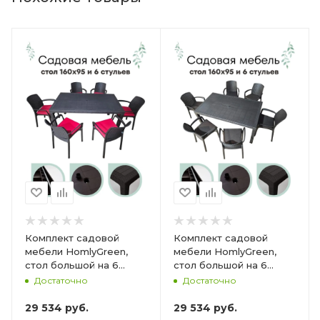
Комплект садовой
Комплект садовой
мебели HomlyGreen,
мебели HomlyGreen,
стол большой на 6
стол большой на 6
персон 153х79х70, 6
персон 153х79х70, 6
Достаточно
Достаточно
стульев, цвет венге, с
стульев, цвет венге, с
бордовыми подушками
коричневыми
29 534
руб.
29 534
руб.
ARD260447
подушками ARD260443