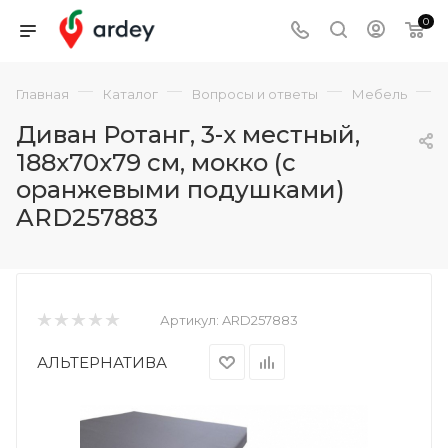
0
—
—
—
—
Главная
Каталог
Вопросы и ответы
Мебель
Диван Ротанг, 3-х местный,
188x70x79 см, мокко (с
оранжевыми подушками)
ARD257883
Артикул:
ARD257883
АЛЬТЕРНАТИВА