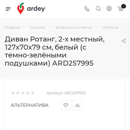
0
—
—
—
—
Главная
Каталог
Вопросы и ответы
Мебель
Диван Ротанг, 2-х местный,
127x70x79 см, белый (с
темно-зелёными
подушками) ARD257995
Артикул:
ARD257995
АЛЬТЕРНАТИВА