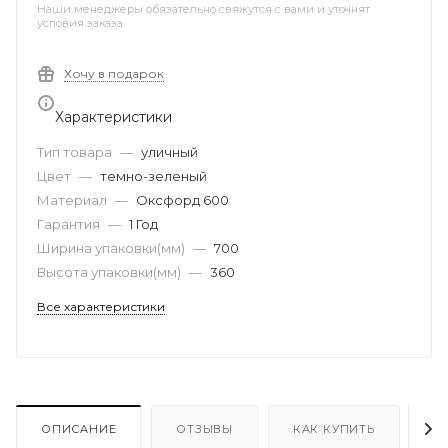
Наши менеджеры обязательно свяжутся с вами и уточнят
условия заказа
Хочу в подарок
Характеристики
Тип товара
—
уличный
Цвет
—
темно-зеленый
Материал
—
Оксфорд 600
Гарантия
—
1 Год
Ширина упаковки(мм)
—
700
Высота упаковки(мм)
—
360
Все характеристики
ОПИСАНИЕ
ОТЗЫВЫ
КАК КУПИТЬ
О