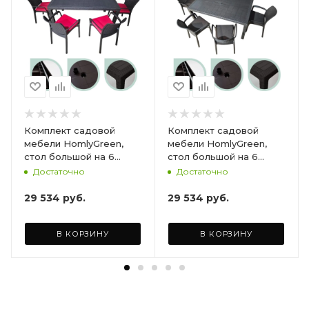
Комплект садовой
Комплект садовой
мебели HomlyGreen,
мебели HomlyGreen,
стол большой на 6
стол большой на 6
персон 153х79х70, 6
персон 153х79х70, 6
Достаточно
Достаточно
стульев, цвет венге, с
стульев, цвет венге, с
бордовыми подушками
коричневыми
29 534
руб.
29 534
руб.
ARD260447
подушками ARD260443
В КОРЗИНУ
В КОРЗИНУ