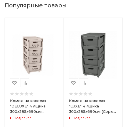
Популярные товары
Комод на колесах
Комод на колесах
"DELUXE" 4 ящика
"LUXE" 4 ящика
300х385х690мм
300х385х690мм (Серый)
(Светло-бежевый)
ARD258086
Под заказ
Под заказ
ARD255946