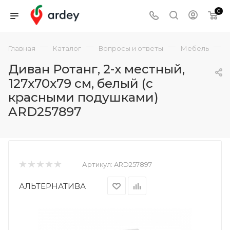
0
—
—
—
—
Главная
Каталог
Вопросы и ответы
Мебель
Диван Ротанг, 2-х местный,
127x70x79 см, белый (с
красными подушками)
ARD257897
Артикул:
ARD257897
АЛЬТЕРНАТИВА