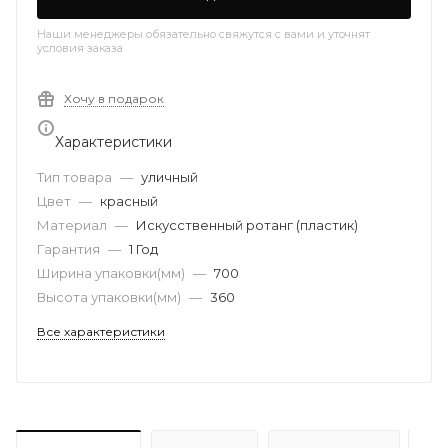
Наши менеджеры обязательно свяжутся с вами и уточнят
условия заказа
Хочу в подарок
Характеристики
Тип товара
—
уличный
Цвет
—
красный
Материал
—
Искусственный ротанг (пластик)
Гарантия
—
1 Год
Ширина упаковки(мм)
—
700
Высота упаковки(мм)
—
360
Все характеристики