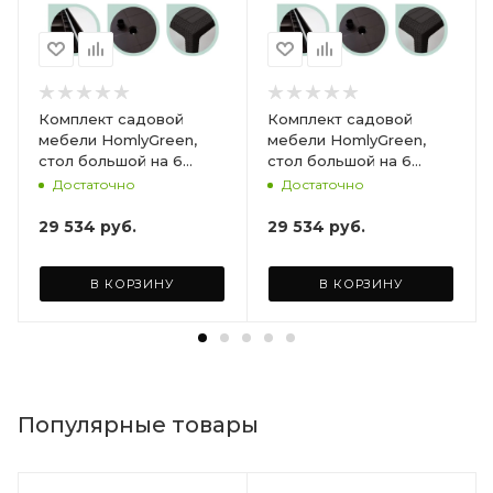
Комплект садовой
Комплект садовой
мебели HomlyGreen,
мебели HomlyGreen,
стол большой на 6
стол большой на 6
персон 153х79х70, 6
персон 153х79х70, 6
Достаточно
Достаточно
стульев, цвет венге, с
стульев, цвет венге, с
бордовыми подушками
коричневыми
29 534
руб.
29 534
руб.
ARD260447
подушками ARD260443
В КОРЗИНУ
В КОРЗИНУ
Популярные товары