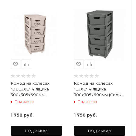
Комод на колесах
Комод на колесах
"DELUXE" 4 ящика
"LUXE" 4 ящика
300х385х690мм
300х385х690мм (Серый)
(Светло-бежевый)
ARD258086
Под заказ
Под заказ
ARD255946
1 758
руб.
1 750
руб.
ПОД ЗАКАЗ
ПОД ЗАКАЗ