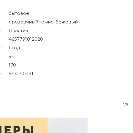
бытовое
прозрачный;темно-бежевый
Пластик
4657791812020
1 год
94
170
94х170х191
1/8