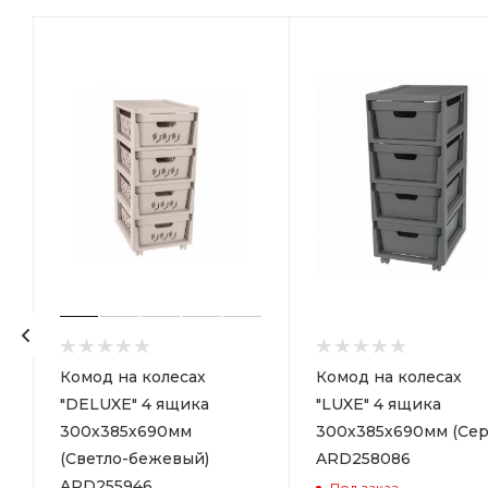
р
Комод на колесах
Комод на колесах
"DELUXE" 4 ящика
"LUXE" 4 ящика
300х385х690мм
300х385х690мм (Сер
(Светло-бежевый)
ARD258086
ARD255946
Под заказ