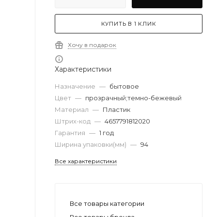
КУПИТЬ В 1 КЛИК
Хочу в подарок
Характеристики
Назначение
—
бытовое
Цвет
—
прозрачный;темно-бежевый
Материал
—
Пластик
Штрих-код
—
4657791812020
Гарантия
—
1 год
Ширина упаковки(мм)
—
94
Все характеристики
Все товары категории