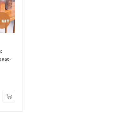
х
акао-