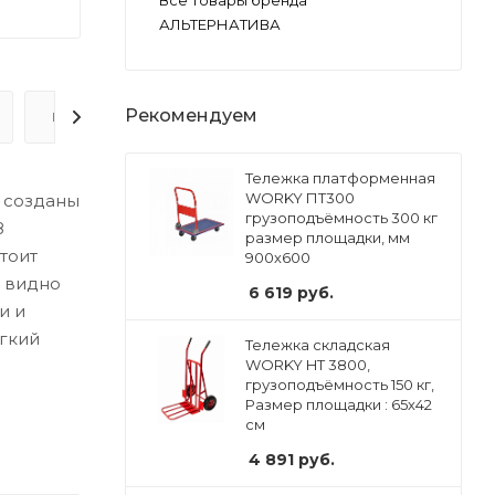
Все товары бренда
АЛЬТЕРНАТИВА
Рекомендуем
ВОПРОС-ОТВЕТ
Тележка платформенная
WORKY ПT300
ы созданы
грузоподъёмность 300 кг
8
размер площадки, мм
тоит
900х600
– видно
6 619
руб.
и и
ёгкий
Тележка складская
WORKY HT 3800,
грузоподъёмность 150 кг,
Размер площадки : 65х42
см
4 891
руб.