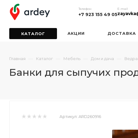
Телефон
E-mail
zayavka
+7 923 155 49 05
АКЦИИ
ДОСТАВКА
КАТАЛОГ
—
—
—
—
Главная
Каталог
Мебель
Дом и дача
Ведра
Банки для сыпучих проду
Артикул:
ARD260916