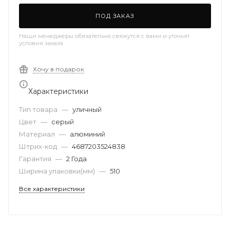
ПОД ЗАКАЗ
Наши менеджеры обязательно свяжутся с вами и уточнят
условия заказа
Хочу в подарок
Характеристики
Тип товара
—
уличный
Цвет
—
серый
Материал
—
алюминий
Штрих-код
—
4687203524838
Гарантия
—
2 Года
Ширина упаковки(мм)
—
510
Все характеристики