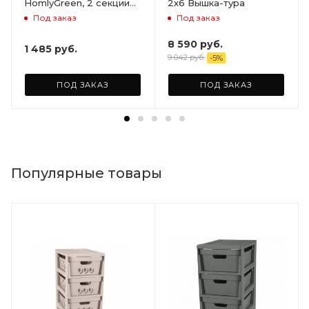
HomlyGreen, 2 секции
2х6 Вышка-тура
на 5 полок. Размер
Под заказ
Под заказ
156х59х28
8 590
руб.
1 485
руб.
9 042
руб.
-
5
%
ПОД ЗАКАЗ
ПОД ЗАКАЗ
Популярные товары