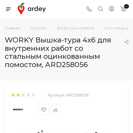
0
—
—
—
Главная
Каталог
Вопросы и ответы
Лестницы и с
WORKY Вышка-тура 4х6 для
внутренних работ со
стальным оцинкованным
помостом, ARD258056
Артикул:
ARD258056