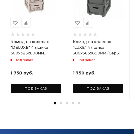
Комод на колесах
Комод на колесах
"DELUXE" 4 ящика
"LUXE" 4 ящика
300х385х690мм
300х385х690мм (Серый)
(Светло-бежевый)
ARD258086
Под заказ
Под заказ
ARD255946
1 758
руб.
1 750
руб.
ПОД ЗАКАЗ
ПОД ЗАКАЗ