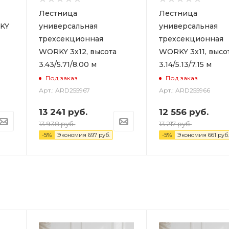
Лестница
Лестница
KY
универсальная
универсальная
трехсекционная
трехсекционная
WORKY 3х12, высота
WORKY 3х11, высо
3.43/5.71/8.00 м
3.14/5.13/7.15 м
Под заказ
Под заказ
Арт.: ARD255967
Арт.: ARD255966
13 241
руб.
12 556
руб.
13 938
руб.
13 217
руб.
-
5
%
Экономия
697
руб.
-
5
%
Экономия
661
руб.