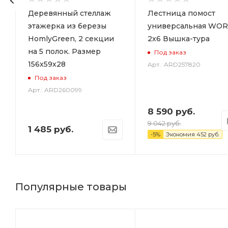
р
Деревянный стеллаж
Лестница помост
этажерка из березы
универсальная WOR
HomlyGreen, 2 секции
2х6 Вышка-тура
на 5 полок. Размер
Под заказ
156х59х28
Арт.: ARD257820
Под заказ
Арт.: ARD260099
8 590
руб.
9 042
руб.
1 485
руб.
-
5
%
Экономия
452
руб.
Популярные товары