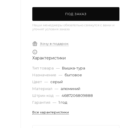
ПОД ЗАКАЗ
Наши менеджеры обязательно свяжутся с вами и
уточнят условия заказа
Хочу в подарок
Характеристики
Тип товара
—
Вышка-тура
Назначение
—
бытовое
Цвет
—
серый
Материал
—
алюминий
Штрих-код
—
4687206809888
Гарантия
—
1 год
Все характеристики