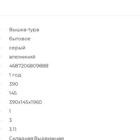
Вышка-тура
бытовое
серый
алюминий
4687206809888
1 год
390
145
390х145х1960
1
3
3.11
Складная;Выдвижная