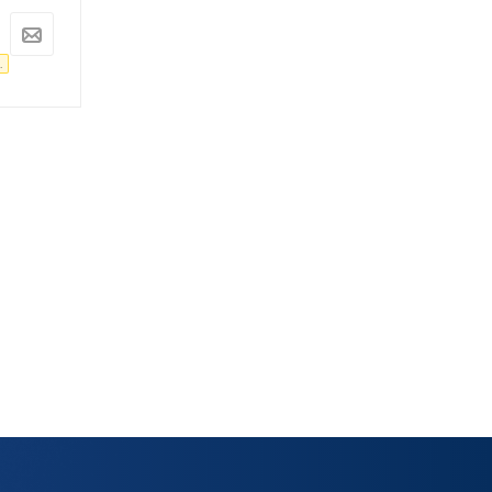
10 927
руб.
9 926
руб.
11 502
руб.
10 448
руб.
.
-
5
%
Экономия
575
руб.
-
5
%
Экономия
522