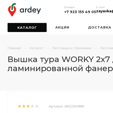
Телефон
E-mail
zayavka
+7 923 155 49 05
АКЦИИ
ДОСТАВКА
КАТАЛОГ
—
—
—
Главная
Каталог
Лестницы и стремянки
Лестни
Вышка тура WORKY 2х7 
ламинированной фане
Артикул:
ARD260889