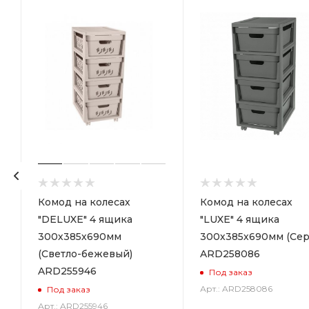
р
Комод на колесах
Комод на колесах
"DELUXE" 4 ящика
"LUXE" 4 ящика
300х385х690мм
300х385х690мм (Сер
(Светло-бежевый)
ARD258086
ARD255946
Под заказ
Арт.: ARD258086
Под заказ
Арт.: ARD255946