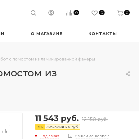
0
0
0
ИИ
О МАГАЗИНЕ
КОНТАКТЫ
абот с помостом из ламинированной фанеры
омостом из
11 543
руб.
12 150
руб.
-
5
%
Экономия
607
руб.
Под заказ
Нашли дешевле?