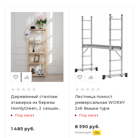
Деревянный стеллаж
Лестница помост
этажерка из березы
универсальная WORKY
HomlyGreen, 2 секции
2х6 Вышка-тура
на 5 полок. Размер
Под заказ
Под заказ
156х59х28
8 590
руб.
1 485
руб.
9 042
руб.
-
5
%