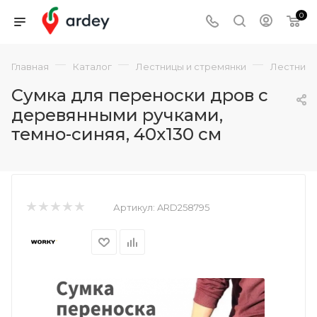
0
—
—
—
Главная
Каталог
Лестницы и стремянки
Лестниц
Сумка для переноски дров с
деревянными ручками,
темно-синяя, 40х130 см
Артикул:
ARD258795