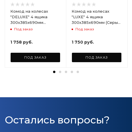
Комод на колесах
Комод на колесах
"DELUXE" 4 ящика
"LUXE" 4 ящика
300х385х690мм
300х385х690мм (Серый)
(Светло-бежевый)
ARD258086
Под заказ
Под заказ
ARD255946
1 758
руб.
1 750
руб.
ПОД ЗАКАЗ
ПОД ЗАКАЗ
Остались вопросы?