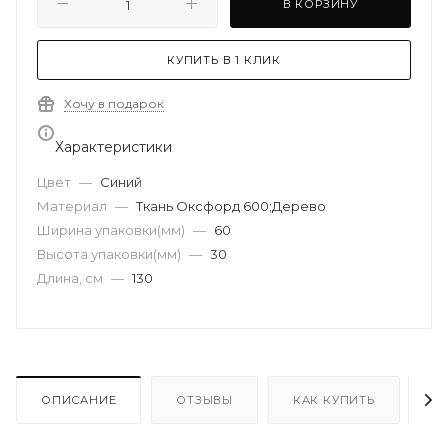
В КОРЗИНУ
КУПИТЬ В 1 КЛИК
Хочу в подарок
Характеристики
Цвет
—
Синий
Материал
—
Ткань Оксфорд 600;Дерево
Ширина упаковки(мм)
—
60
Высота упаковки(мм)
—
30
Длина, см
—
130
ОПИСАНИЕ
ОТЗЫВЫ
КАК КУПИТЬ
О