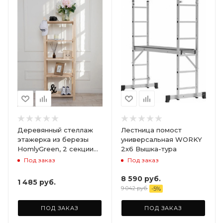
Деревянный стеллаж
Лестница помост
этажерка из березы
универсальная WORKY
HomlyGreen, 2 секции
2х6 Вышка-тура
на 5 полок. Размер
Под заказ
Под заказ
156х59х28
8 590
руб.
1 485
руб.
9 042
руб.
-
5
%
ПОД ЗАКАЗ
ПОД ЗАКАЗ