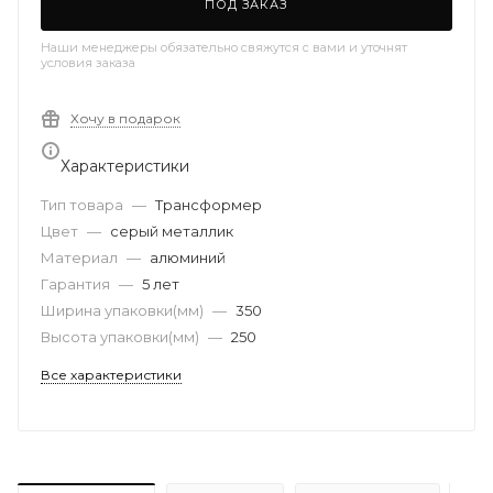
ПОД ЗАКАЗ
Наши менеджеры обязательно свяжутся с вами и уточнят
условия заказа
Хочу в подарок
Характеристики
Тип товара
—
Трансформер
Цвет
—
серый металлик
Материал
—
алюминий
Гарантия
—
5 лет
Ширина упаковки(мм)
—
350
Высота упаковки(мм)
—
250
Все характеристики