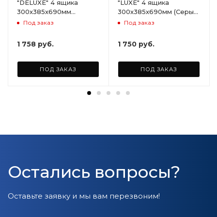
"DELUXE" 4 ящика
"LUXE" 4 ящика
300х385х690мм
300х385х690мм (Серый)
(Светло-бежевый)
ARD258086
Под заказ
Под заказ
ARD255946
1 758
руб.
1 750
руб.
ПОД ЗАКАЗ
ПОД ЗАКАЗ
Остались вопросы?
Оставьте заявку и мы вам перезвоним!