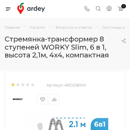
0
—
—
—
Главная
Каталог
Вопросы и ответы
Лестницы и с
Стремянка-трансформер 8
ступеней WORKY Slim, 6 в 1,
высота 2,1м, 4х4, компактная
Артикул:
ARD258100