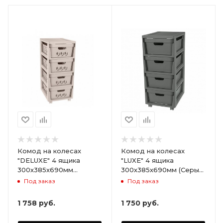
Комод на колесах
Комод на колесах
"DELUXE" 4 ящика
"LUXE" 4 ящика
300х385х690мм
300х385х690мм (Серый)
(Светло-бежевый)
ARD258086
Под заказ
Под заказ
ARD255946
1 758
руб.
1 750
руб.