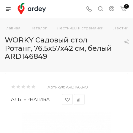
0
—
—
—
Главная
Каталог
Лестницы и стремянки
Лестниц
WORKY Садовый стол
Ротанг, 76,5х57х42 см, белый
ARD146849
Артикул:
ARD146849
АЛЬТЕРНАТИВА