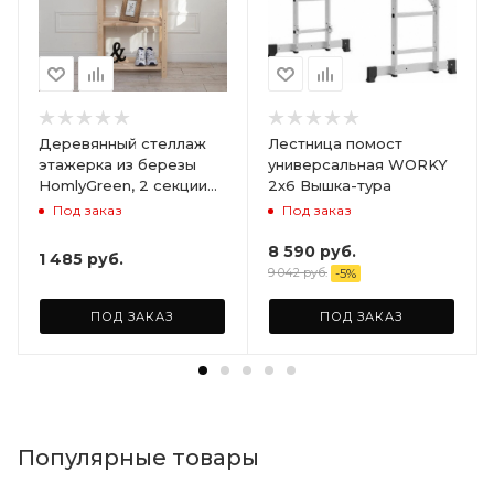
Деревянный стеллаж
Лестница помост
этажерка из березы
универсальная WORKY
HomlyGreen, 2 секции
2х6 Вышка-тура
на 5 полок. Размер
Под заказ
Под заказ
156х59х28
8 590
руб.
1 485
руб.
9 042
руб.
-
5
%
ПОД ЗАКАЗ
ПОД ЗАКАЗ
Популярные товары