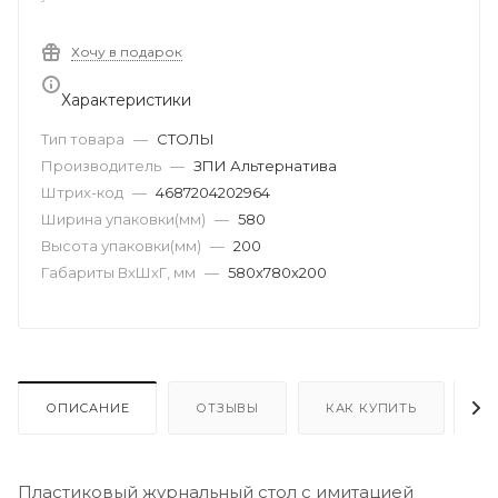
Хочу в подарок
Характеристики
Тип товара
—
СТОЛЫ
Производитель
—
ЗПИ Альтернатива
Штрих-код
—
4687204202964
Ширина упаковки(мм)
—
580
Высота упаковки(мм)
—
200
Габариты ВхШхГ, мм
—
580х780х200
ОПИСАНИЕ
ОТЗЫВЫ
КАК КУПИТЬ
О
Пластиковый журнальный стол с имитацией