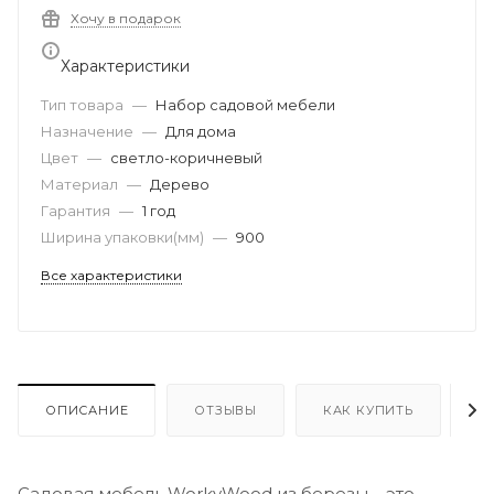
Хочу в подарок
Характеристики
Тип товара
—
Набор садовой мебели
Назначение
—
Для дома
Цвет
—
светло-коричневый
Материал
—
Дерево
Гарантия
—
1 год
Ширина упаковки(мм)
—
900
Все характеристики
ОПИСАНИЕ
ОТЗЫВЫ
КАК КУПИТЬ
О
Садовая мебель WorkyWood из березы – это