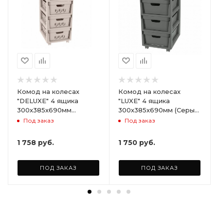
Комод на колесах
Комод на колесах
"DELUXE" 4 ящика
"LUXE" 4 ящика
300х385х690мм
300х385х690мм (Серый)
(Светло-бежевый)
ARD258086
Под заказ
Под заказ
ARD255946
1 758
руб.
1 750
руб.
ПОД ЗАКАЗ
ПОД ЗАКАЗ