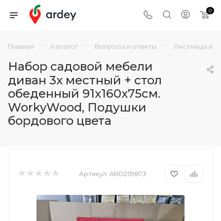
0
—
—
—
Главная
Каталог
Вопросы и ответы
Лестницы и с
Набор садовой мебели
диван 3х местный + стол
обеденный 91х160х75см.
WorkyWood, Подушки
бордового цвета
Артикул:
ARD259873