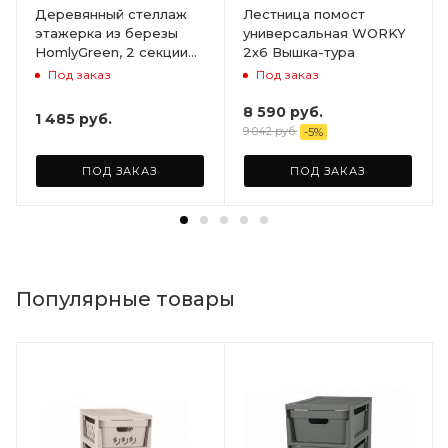
Деревянный стеллаж
Лестница помост
этажерка из березы
универсальная WORKY
HomlyGreen, 2 секции
2х6 Вышка-тура
на 5 полок. Размер
Под заказ
Под заказ
156х59х28
8 590
руб.
1 485
руб.
9 042
руб.
-
5
%
ПОД ЗАКАЗ
ПОД ЗАКАЗ
Популярные товары