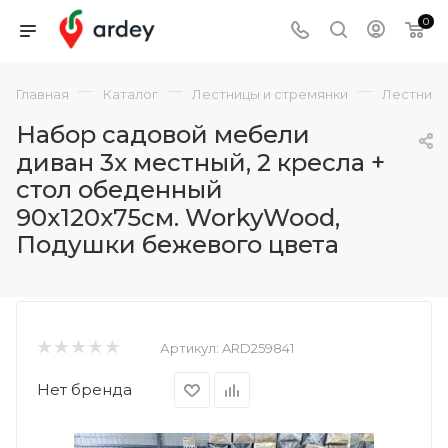
0
—
—
—
Главная
Каталог
Лестницы и стремянки
Лестниц
Набор садовой мебели
диван 3х местный, 2 кресла +
стол обеденный
90х120х75см. WorkyWood,
Подушки бежевого цвета
Артикул:
ARD259841
Нет бренда