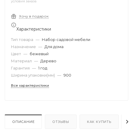
условия заказа
Хочу в подарок
Характеристики
Тип товара
—
Набор садовой мебели
Назначение
—
Для дома
Цвет
—
бежевый
Материал
—
Дерево
Гарантия
—
1 год
Ширина упаковки(мм)
—
900
Все характеристики
ОПИСАНИЕ
ОТЗЫВЫ
КАК КУПИТЬ
О