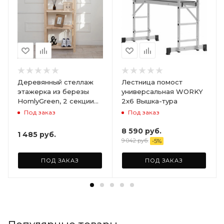
Деревянный стеллаж
Лестница помост
этажерка из березы
универсальная WORKY
HomlyGreen, 2 секции
2х6 Вышка-тура
на 5 полок. Размер
Под заказ
Под заказ
156х59х28
8 590
руб.
1 485
руб.
9 042
руб.
-
5
%
ПОД ЗАКАЗ
ПОД ЗАКАЗ