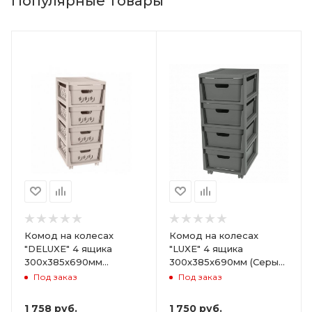
Популярные товары
Комод на колесах
Комод на колесах
"DELUXE" 4 ящика
"LUXE" 4 ящика
300х385х690мм
300х385х690мм (Серый)
(Светло-бежевый)
ARD258086
Под заказ
Под заказ
ARD255946
1 758
руб.
1 750
руб.