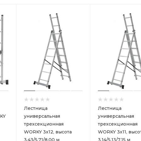
Лестница
Лестница
KY
универсальная
универсальная
трехсекционная
трехсекционная
WORKY 3х12, высота
WORKY 3х11, высо
3.43/5.71/8.00 м
3.14/5.13/7.15 м