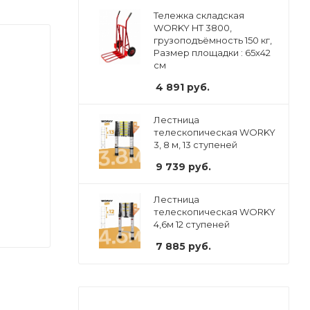
Тележка складская
WORKY HT 3800,
грузоподъёмность 150 кг,
Размер площадки : 65х42
см
4 891
руб.
Лестница
телескопическая WORKY
3, 8 м, 13 ступеней
9 739
руб.
Лестница
телескопическая WORKY
4,6м 12 ступеней
7 885
руб.