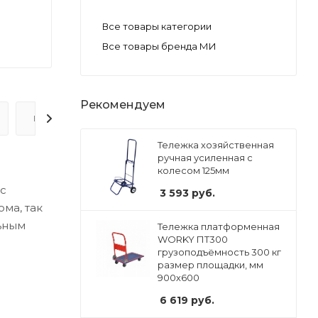
Все товары категории
Все товары бренда МИ
Рекомендуем
ВОПРОС-ОТВЕТ
Тележка хозяйственная
ручная усиленная с
колесом 125мм
 с
3 593
руб.
ма, так
льным
Тележка платформенная
WORKY ПT300
грузоподъёмность 300 кг
размер площадки, мм
900х600
6 619
руб.