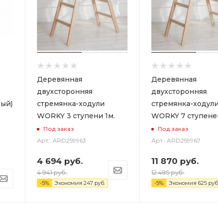
Деревянная
Деревянная
двухсторонняя
двухсторонняя
ый)
стремянка-ходули
стремянка-ходул
WORKY 3 ступени 1м.
WORKY 7 ступеней
Под заказ
Под заказ
Арт.: ARD259963
Арт.: ARD259967
4 694
руб.
11 870
руб.
4 941
руб.
12 495
руб.
-
5
%
Экономия
247
руб.
-
5
%
Экономия
625
руб