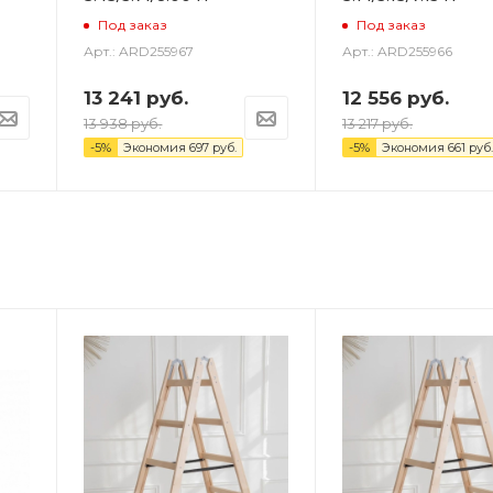
Под заказ
Под заказ
Арт.: ARD255967
Арт.: ARD255966
13 241
руб.
12 556
руб.
13 938
руб.
13 217
руб.
-
5
%
Экономия
697
руб.
-
5
%
Экономия
661
руб.