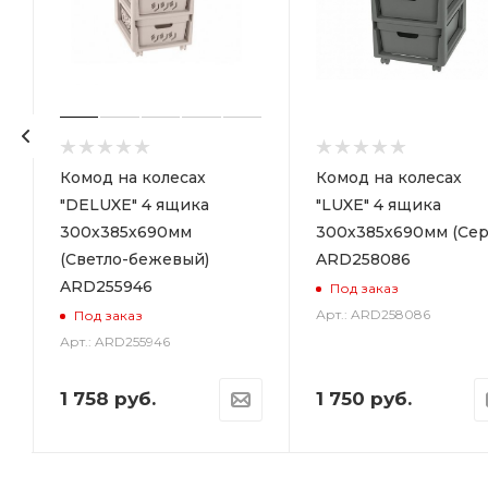
р
Комод на колесах
Комод на колесах
"DELUXE" 4 ящика
"LUXE" 4 ящика
300х385х690мм
300х385х690мм (Сер
(Светло-бежевый)
ARD258086
ARD255946
Под заказ
Арт.: ARD258086
Под заказ
Арт.: ARD255946
1 758
руб.
1 750
руб.