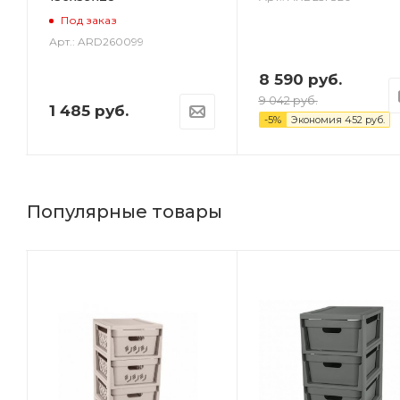
Под заказ
Арт.: ARD260099
8 590
руб.
9 042
руб.
1 485
руб.
-
5
%
Экономия
452
руб.
Популярные товары