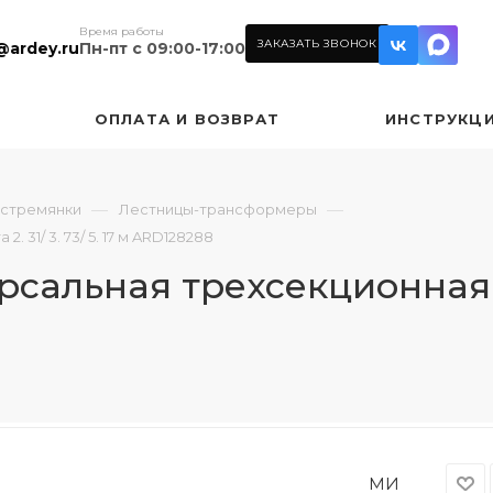
Время работы
ЗАКАЗАТЬ ЗВОНОК
@ardey.ru
Пн-пт с 09:00-17:00
ОПЛАТА И ВОЗВРАТ
ИНСТРУКЦ
—
—
 стремянки
Лестницы-трансформеры
31/ 3. 73/ 5. 17 м ARD128288
альная трехсекционная 3х8
МИ