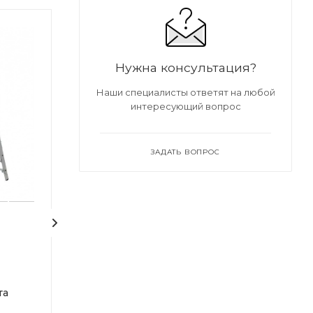
Нужна консультация?
Наши специалисты ответят на любой
интересующий вопрос
ЗАДАТЬ ВОПРОС
Лестница
Лестница
универсальная
универсальная
трехсекционная
трехсекционн
та
WORKY 3х10, высота
WORKY 3х9, вы
2.87/4.86/6.87 м
2.59/4.30/6.02 м