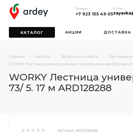
Телефон
E-mail
zayavka
+7 923 155 49 05
АКЦИИ
ДОСТАВКА
КАТАЛОГ
—
—
—
Главная
Каталог
Вопросы и ответы
Лестницы и
WORKY Лестница универсальная трехсекционная 3х8, высота 2. 
WORKY Лестница универс
73/ 5. 17 м ARD128288
Артикул:
ARD128288