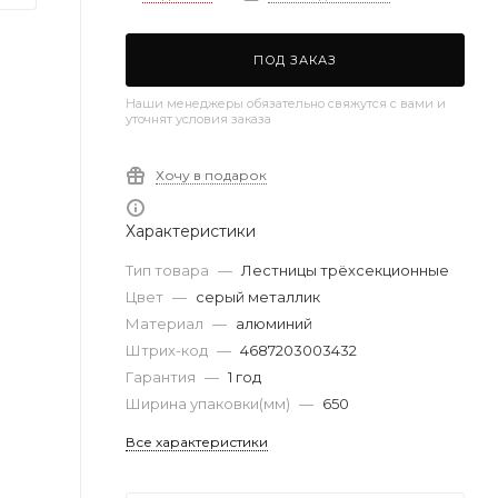
ПОД ЗАКАЗ
Наши менеджеры обязательно свяжутся с вами и
уточнят условия заказа
Хочу в подарок
Характеристики
Тип товара
—
Лестницы трёхсекционные
Цвет
—
серый металлик
Материал
—
алюминий
Штрих-код
—
4687203003432
Гарантия
—
1 год
Ширина упаковки(мм)
—
650
Все характеристики