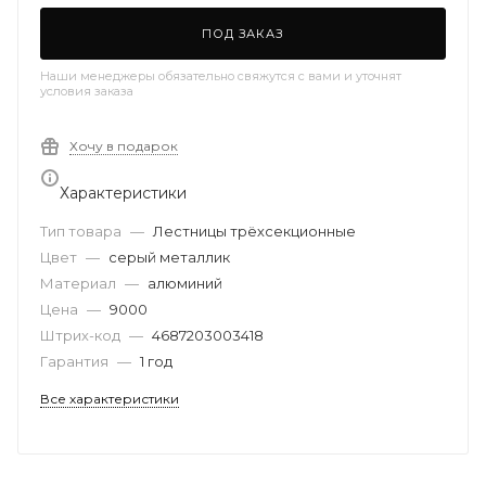
ПОД ЗАКАЗ
Наши менеджеры обязательно свяжутся с вами и уточнят
условия заказа
Хочу в подарок
Характеристики
Тип товара
—
Лестницы трёхсекционные
Цвет
—
серый металлик
Материал
—
алюминий
Цена
—
9000
Штрих-код
—
4687203003418
Гарантия
—
1 год
Все характеристики