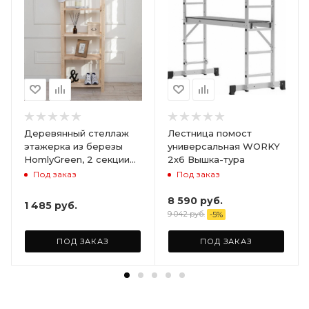
Деревянный стеллаж
Лестница помост
этажерка из березы
универсальная WORKY
HomlyGreen, 2 секции
2х6 Вышка-тура
на 5 полок. Размер
Под заказ
Под заказ
156х59х28
8 590
руб.
1 485
руб.
9 042
руб.
-
5
%
ПОД ЗАКАЗ
ПОД ЗАКАЗ