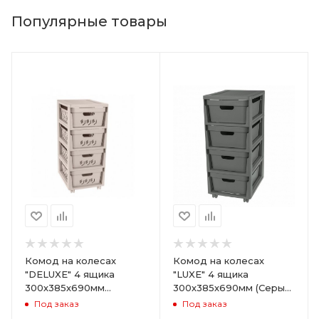
Популярные товары
Комод на колесах
Комод на колесах
"DELUXE" 4 ящика
"LUXE" 4 ящика
300х385х690мм
300х385х690мм (Серый)
(Светло-бежевый)
ARD258086
Под заказ
Под заказ
ARD255946