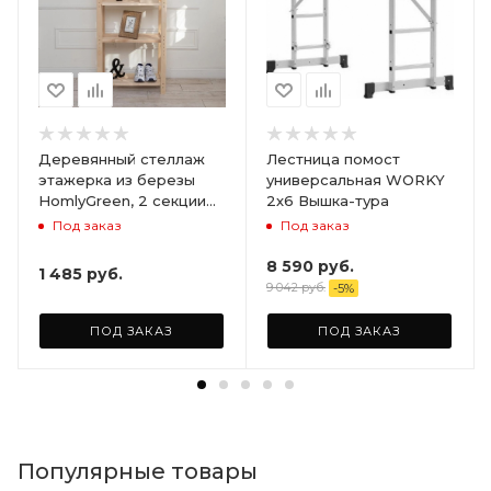
Деревянный стеллаж
Лестница помост
этажерка из березы
универсальная WORKY
HomlyGreen, 2 секции
2х6 Вышка-тура
на 5 полок. Размер
Под заказ
Под заказ
156х59х28
8 590
руб.
1 485
руб.
9 042
руб.
-
5
%
ПОД ЗАКАЗ
ПОД ЗАКАЗ
Популярные товары