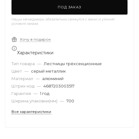
ПОД ЗАКАЗ
Наши менеджеры обязательно свяжутся с вами и уточнят
условия заказа
Хочу в подарок
Характеристики
Тип товара
—
Лестницы трёхсекционные
Цвет
—
серый металлик
Материал
—
алюминий
Штрих-код
—
4687203003517
Гарантия
—
1 год
Ширина упаковки(мм)
—
700
Все характеристики