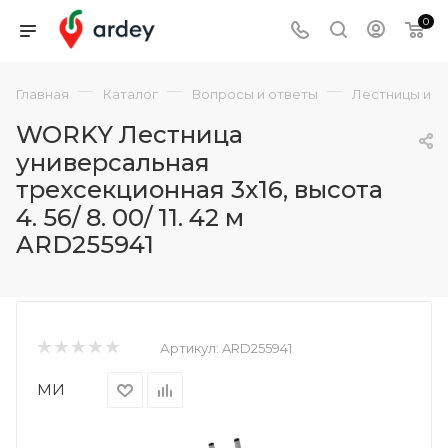
0
—
—
—
Главная
Каталог
Вопросы и ответы
Лестницы и с
WORKY Лестница
универсальная
трехсекционная 3х16, высота
4. 56/ 8. 00/ 11. 42 м
ARD255941
Артикул:
ARD255941
МИ