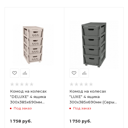
Комод на колесах
Комод на колесах
"DELUXE" 4 ящика
"LUXE" 4 ящика
300х385х690мм
300х385х690мм (Серый)
(Светло-бежевый)
ARD258086
Под заказ
Под заказ
ARD255946
1 758
руб.
1 750
руб.