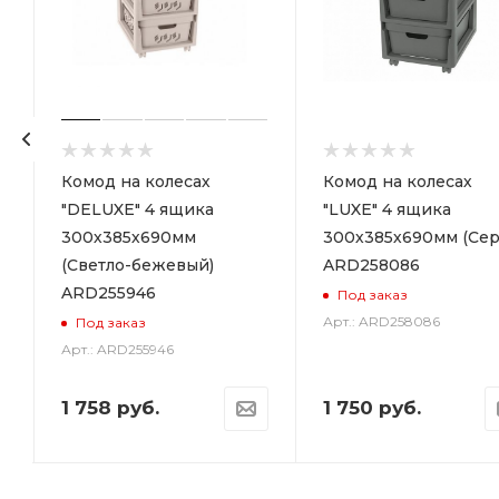
р
Комод на колесах
Комод на колесах
"DELUXE" 4 ящика
"LUXE" 4 ящика
300х385х690мм
300х385х690мм (Сер
(Светло-бежевый)
ARD258086
ARD255946
Под заказ
Арт.: ARD258086
Под заказ
Арт.: ARD255946
1 758
руб.
1 750
руб.