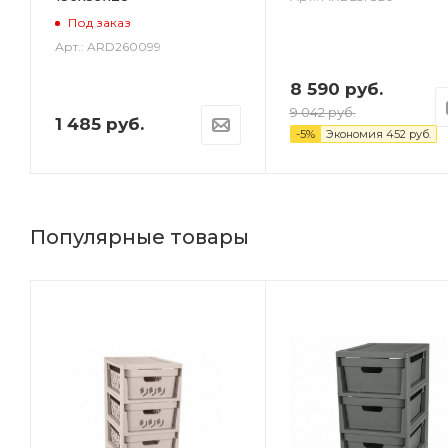
Под заказ
Арт.: ARD260099
8 590
руб.
9 042
руб.
1 485
руб.
-
5
%
Экономия
452
руб.
Популярные товары