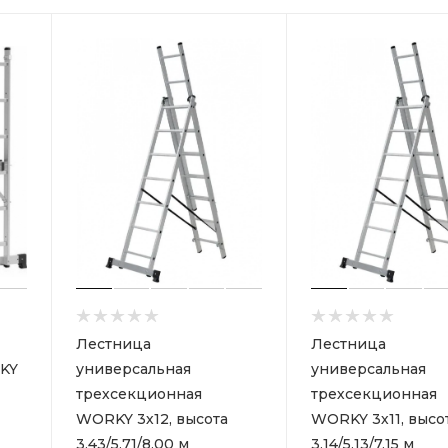
Лестница
Лестница
KY
универсальная
универсальная
трехсекционная
трехсекционная
WORKY 3х12, высота
WORKY 3х11, высо
3.43/5.71/8.00 м
3.14/5.13/7.15 м