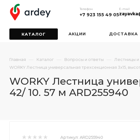
Телефон
E-mail
zayavka
+7 923 155 49 05
АКЦИИ
ДОСТАВКА
КАТАЛОГ
—
—
—
Главная
Каталог
Вопросы и ответы
Лестницы и
WORKY Лестница универсальная трехсекционная 3х15, высота 4.
WORKY Лестница универс
42/ 10. 57 м ARD255940
Артикул:
ARD255940