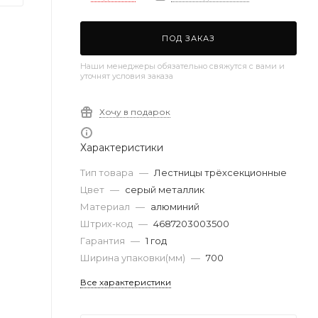
ПОД ЗАКАЗ
Наши менеджеры обязательно свяжутся с вами и
уточнят условия заказа
Хочу в подарок
Характеристики
Тип товара
—
Лестницы трёхсекционные
Цвет
—
серый металлик
Материал
—
алюминий
Штрих-код
—
4687203003500
Гарантия
—
1 год
Ширина упаковки(мм)
—
700
Все характеристики