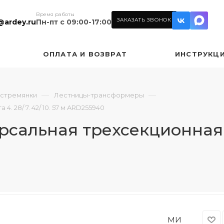
Время работы
ЗАКАЗАТЬ ЗВОНОК
@ardey.ru
Пн-пт с 09:00-17:00
ОПЛАТА И ВОЗВРАТ
ИНСТРУКЦ
—
—
 стремянки
Лестницы-трансформеры
 28/ 7. 42/ 10. 57 м ARD255940
альная трехсекционная 3х1
МИ