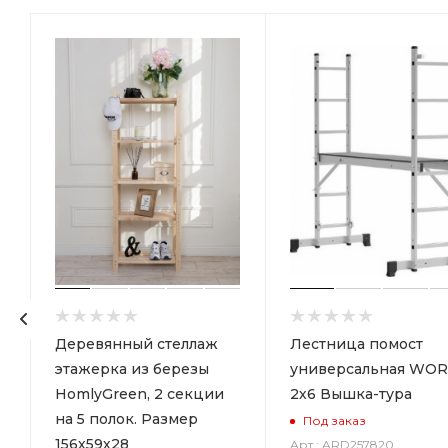
р
Деревянный стеллаж
Лестница помост
этажерка из березы
универсальная WOR
HomlyGreen, 2 секции
2х6 Вышка-тура
на 5 полок. Размер
Под заказ
156х59х28
Арт.: ARD257820