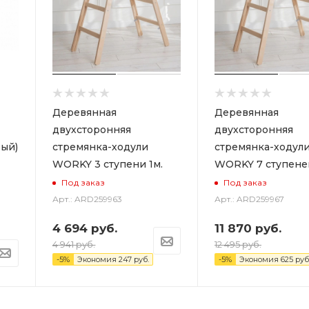
Деревянная
Деревянная
двухсторонняя
двухсторонняя
ый)
стремянка-ходули
стремянка-ходул
WORKY 3 ступени 1м.
WORKY 7 ступеней
Под заказ
Под заказ
Арт.: ARD259963
Арт.: ARD259967
4 694
руб.
11 870
руб.
4 941
руб.
12 495
руб.
-
5
%
Экономия
247
руб.
-
5
%
Экономия
625
руб