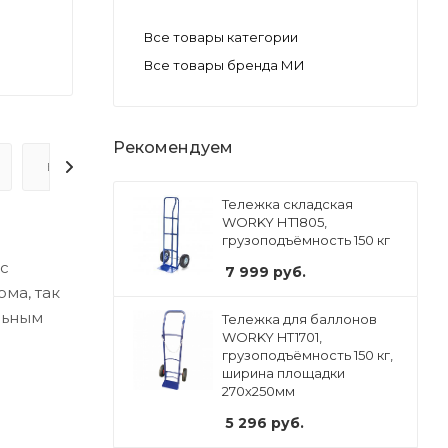
Все товары категории
Все товары бренда МИ
Рекомендуем
ВОПРОС-ОТВЕТ
Тележка складская
WORKY НТ1805,
грузоподъёмность 150 кг
 с
7 999
руб.
ма, так
льным
Тележка для баллонов
WORKY HT1701,
грузоподъёмность 150 кг,
ширина площадки
270х250мм
5 296
руб.