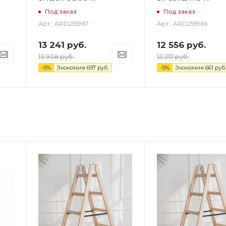
Под заказ
Под заказ
Арт.: ARD255967
Арт.: ARD255966
13 241
руб.
12 556
руб.
13 938
руб.
13 217
руб.
-
5
%
Экономия
697
руб.
-
5
%
Экономия
661
руб.