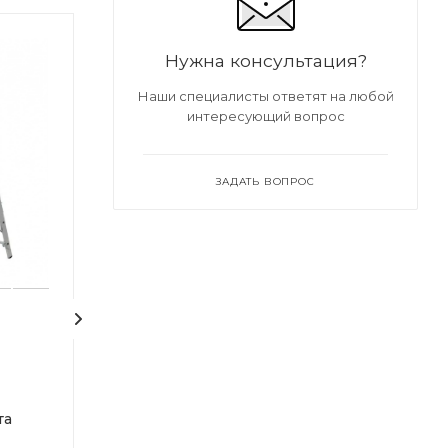
Нужна консультация?
Наши специалисты ответят на любой
интересующий вопрос
ЗАДАТЬ ВОПРОС
Лестница
Лестница
универсальная
универсальная
трехсекционная
трехсекционн
та
WORKY 3х10, высота
WORKY 3х9, вы
2.87/4.86/6.87 м
2.59/4.30/6.02 м