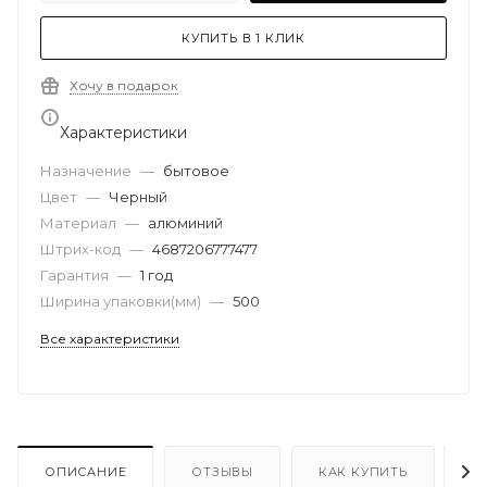
КУПИТЬ В 1 КЛИК
Хочу в подарок
Характеристики
Назначение
—
бытовое
Цвет
—
Черный
Материал
—
алюминий
Штрих-код
—
4687206777477
Гарантия
—
1 год
Ширина упаковки(мм)
—
500
Все характеристики
ОПИСАНИЕ
ОТЗЫВЫ
КАК КУПИТЬ
О