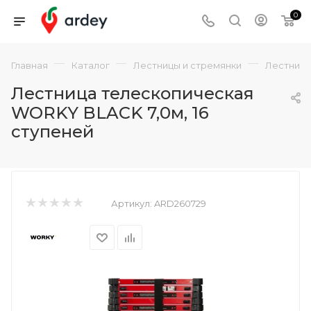
0
—
—
—
Главная
Каталог
Лестницы и стремянки
Лестниц
Лестница телескопическая
WORKY BLACK 7,0м, 16
ступеней
Артикул:
ARD260729