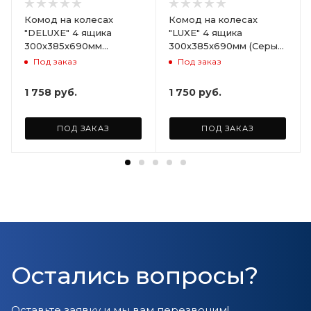
Комод на колесах
Комод на колесах
"DELUXE" 4 ящика
"LUXE" 4 ящика
300х385х690мм
300х385х690мм (Серый)
(Светло-бежевый)
ARD258086
Под заказ
Под заказ
ARD255946
1 758
руб.
1 750
руб.
ПОД ЗАКАЗ
ПОД ЗАКАЗ
Остались вопросы?
Оставьте заявку и мы вам перезвоним!