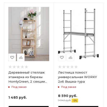
Деревянный стеллаж
Лестница помост
этажерка из березы
универсальная WORKY
HomlyGreen, 2 секции
2х6 Вышка-тура
на 5 полок. Размер
Под заказ
Под заказ
156х59х28
8 590
руб.
1 485
руб.
9 042
руб.
-
5
%